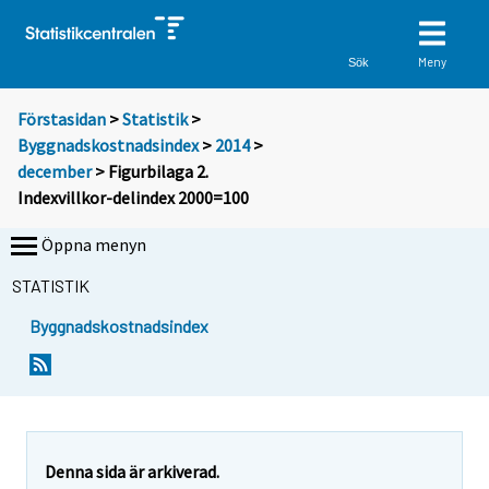
Meny
Sök
Förstasidan
>
Statistik
>
Byggnadskostnadsindex
>
2014
>
december
> Figurbilaga 2.
Indexvillkor-delindex 2000=100
Öppna menyn
STATISTIK
Byggnadskostnadsindex
Denna sida är arkiverad.