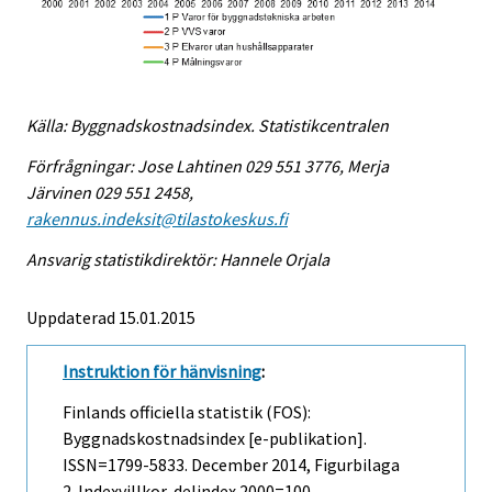
Källa: Byggnadskostnadsindex. Statistikcentralen
Förfrågningar: Jose Lahtinen 029 551 3776, Merja
Järvinen 029 551 2458,
rakennus.indeksit@tilastokeskus.fi
Ansvarig statistikdirektör: Hannele Orjala
Uppdaterad 15.01.2015
Instruktion för hänvisning
:
Finlands officiella statistik (FOS):
Byggnadskostnadsindex [e-publikation].
ISSN=1799-5833.
December
2014, Figurbilaga
2. Indexvillkor-delindex 2000=100 .