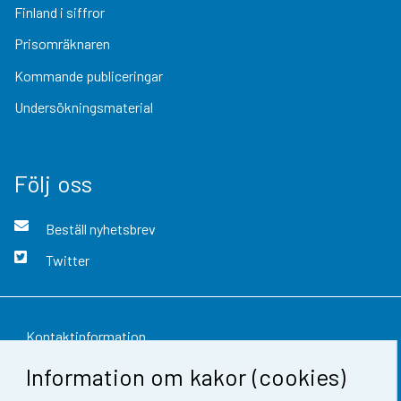
Finland i siffror
Prisomräknaren
Kommande publiceringar
Undersökningsmaterial
Följ oss
Beställ nyhetsbrev
Twitter
Kontaktinformation
Information om kakor (cookies)
Respons