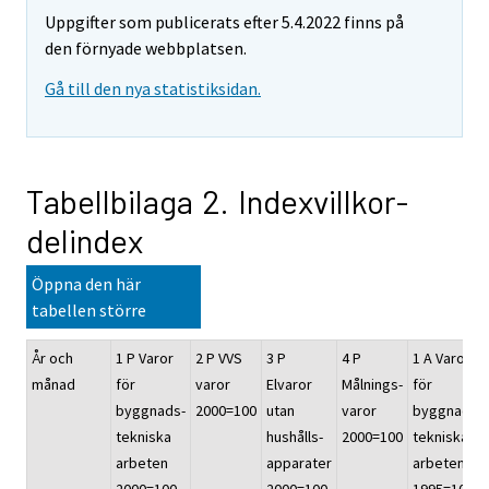
Uppgifter som publicerats efter 5.4.2022 finns på
den förnyade webbplatsen.
Gå till den nya statistiksidan.
Tabellbilaga 2. Indexvillkor-
delindex
Öppna den här
tabellen större
År och
1 P Varor
2 P VVS
3 P
4 P
1 A Varor
månad
för
varor
Elvaror
Målnings-
för
byggnads-
2000=100
utan
varor
byggnads-
tekniska
hushålls-
2000=100
tekniska
arbeten
apparater
arbeten