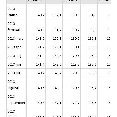
2000=100
2000=100
1995=100
2013
januari
140,7
152,1
130,6
134,8
151,4
2013
februari
140,9
151,7
130,7
135,3
151,6
2013 mars
141,2
150,3
130,2
136,1
152,0
2013 april
141,7
148,1
129,1
135,6
152,6
2013 maj
141,8
149,4
129,6
135,0
152,6
2013 juni
141,4
147,0
128,5
135,6
152,2
2013 juli
140,2
148,7
129,3
135,0
150,9
2013
augusti
140,5
148,8
129,6
135,7
151,2
2013
september
140,4
147,1
128,7
135,5
151,1
2013