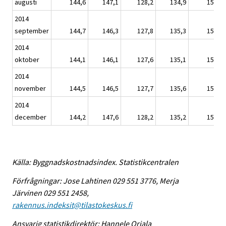
augusti
144,6
147,1
128,2
134,9
155,7
2014
september
144,7
146,3
127,8
135,3
155,8
2014
oktober
144,1
146,1
127,6
135,1
155,2
2014
november
144,5
146,5
127,7
135,6
155,5
2014
december
144,2
147,6
128,2
135,2
155,2
Källa: Byggnadskostnadsindex. Statistikcentralen
Förfrågningar: Jose Lahtinen 029 551 3776, Merja
Järvinen 029 551 2458,
rakennus.indeksit@tilastokeskus.fi
Ansvarig statistikdirektör: Hannele Orjala