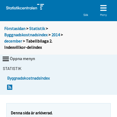
Meny
Sök
Förstasidan
>
Statistik
>
Byggnadskostnadsindex
>
2014
>
december
> Tabellbilaga 2.
Indexvillkor-delindex
Öppna menyn
STATISTIK
Byggnadskostnadsindex
Denna sida är arkiverad.