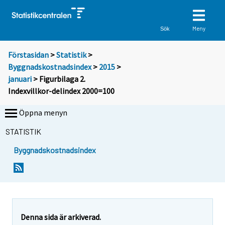
Meny
Sök
Förstasidan
>
Statistik
>
Byggnadskostnadsindex
>
2015
>
januari
> Figurbilaga 2.
Indexvillkor-delindex 2000=100
Öppna menyn
STATISTIK
Byggnadskostnadsindex
Denna sida är arkiverad.