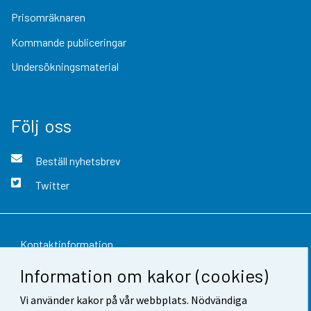
Prisomräknaren
Kommande publiceringar
Undersökningsmaterial
Följ oss
Beställ nyhetsbrev
Twitter
Kontaktinformation
Information om kakor (cookies)
Respons
Vi använder kakor på vår webbplats. Nödvändiga
Användarvillkor