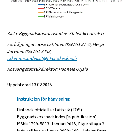
Källa: Byggnadskostnadsindex. Statistikcentralen
Förfrågningar: Jose Lahtinen 029 551 3776, Merja
Järvinen 029 551 2458,
rakennus.indeksit@tilastokeskus.fi
Ansvarig statistikdirektör: Hannele Orjala
Uppdaterad 13.02.2015
Instruktion för hänvisning
:
Finlands officiella statistik (FOS):
Byggnadskostnadsindex [e-publikation].
ISSN=1799-5833.
Januari
2015, Figurbilaga 2.
Indexvillkor-delindex 2000=100 . Helsingfors: