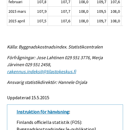
februari
107,8
107,7
108,0
109,7
107,6
1
2015 mars
107,9
107,7
108,0
109,5
108,0
1
2015 april
107,5
107,6
108,0
109,7
108,0
1
Källa: Byggnadskostnadsindex. Statistikcentralen
Förfrågningar: Jose Lahtinen 029 551 3776, Merja
Järvinen 029 551 2458,
rakennus.indeksit@tilastokeskus.fi
Ansvarig statistikdirektör: Hannele Orjala
Uppdaterad 15.5.2015
Instruktion för hänvisning
:
Finlands officiella statistik (FOS):
Byggnadskostnadsindex [e-publikation].