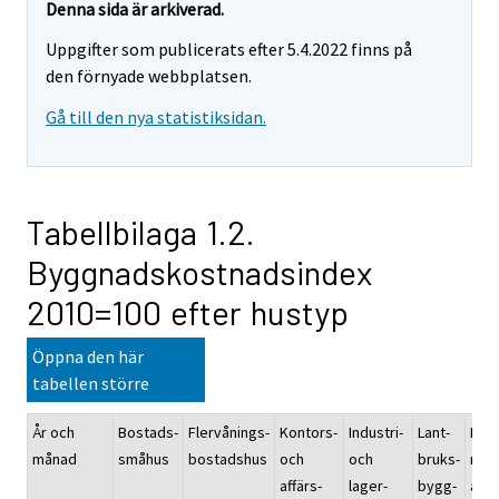
Denna sida är arkiverad.
Uppgifter som publicerats efter 5.4.2022 finns på
den förnyade webbplatsen.
Gå till den nya statistiksidan.
Tabellbilaga 1.2.
Byggnadskostnadsindex
2010=100 efter hustyp
Öppna den här
tabellen större
År och
Bostads-
Flervånings-
Kontors-
Industri-
Lant-
Rep
månad
småhus
bostadshus
och
och
bruks-
rati
affärs-
lager-
bygg-
av