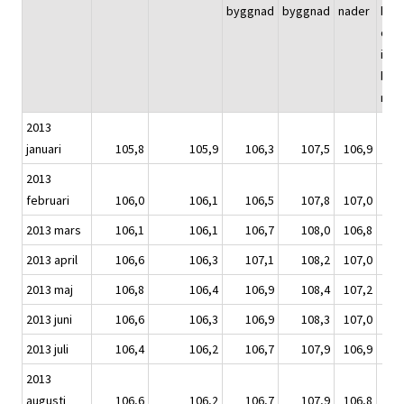
byggnad
byggnad
nader
kont
och
indu
byg
nad
2013
januari
105,8
105,9
106,3
107,5
106,9
1
2013
februari
106,0
106,1
106,5
107,8
107,0
1
2013 mars
106,1
106,1
106,7
108,0
106,8
1
2013 april
106,6
106,3
107,1
108,2
107,0
1
2013 maj
106,8
106,4
106,9
108,4
107,2
1
2013 juni
106,6
106,3
106,9
108,3
107,0
1
2013 juli
106,4
106,2
106,7
107,9
106,9
1
2013
augusti
106,6
106,2
106,7
107,9
106,8
1