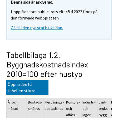
Denna sida är arkiverad.
Uppgifter som publicerats efter 5.4.2022 finns på
den förnyade webbplatsen.
Gå till den nya statistiksidan.
Tabellbilaga 1.2.
Byggnadskostnadsindex
2010=100 efter hustyp
Öppna den här
tabellen större
År och
Bostads-
Flervånings-
Kontors-
Industri-
Lant-
Rep
månad
småhus
bostadshus
och
och
bruks-
rati
affärs-
lager-
bygg-
av