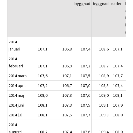
byggnad
byggnad
nader
kont
och
indu
byg
nad
2014
januari
107,1
106,8
107,4
108,6
107,1
1
2014
februari
107,1
106,9
107,3
108,7
107,4
1
2014 mars
107,6
107,1
107,5
108,9
107,7
1
2014 april
107,2
106,7
107,0
108,3
107,4
1
2014 maj
108,0
107,3
107,6
109,0
108,1
1
2014 juni
108,1
107,3
107,5
109,1
107,9
1
2014 juli
108,1
107,5
107,7
109,3
108,0
1
2014
augusti
108,2
107,4
107,6
109,4
108,0
1