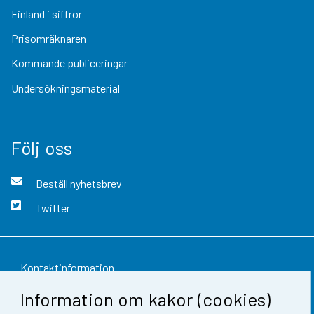
Finland i siffror
Prisomräknaren
Kommande publiceringar
Undersökningsmaterial
Följ oss
Beställ nyhetsbrev
Twitter
Kontaktinformation
Information om kakor (cookies)
Respons