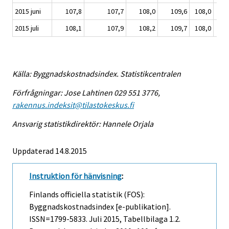
2015 juni
107,8
107,7
108,0
109,6
108,0
1
2015 juli
108,1
107,9
108,2
109,7
108,0
1
Källa: Byggnadskostnadsindex. Statistikcentralen
Förfrågningar: Jose Lahtinen 029 551 3776,
rakennus.indeksit@tilastokeskus.fi
Ansvarig statistikdirektör: Hannele Orjala
Uppdaterad 14.8.2015
Instruktion för hänvisning
:
Finlands officiella statistik (FOS):
Byggnadskostnadsindex [e-publikation].
ISSN=1799-5833.
Juli
2015, Tabellbilaga 1.2.