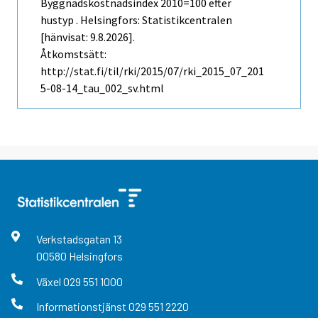
Byggnadskostnadsindex 2010=100 efter
hustyp . Helsingfors: Statistikcentralen
[hänvisat: 9.8.2026].
Åtkomstsätt:
http://stat.fi/til/rki/2015/07/rki_2015_07_201
5-08-14_tau_002_sv.html
Verkstadsgatan
13
00580
Helsingfors
Växel
029 551 1000
Informationstjänst
029 551 2220