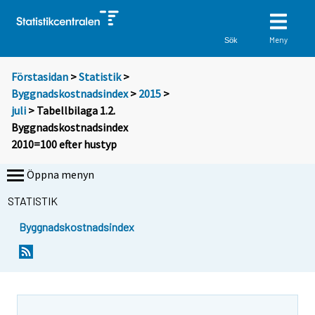
Meny
Sök
Förstasidan
>
Statistik
>
Byggnadskostnadsindex
>
2015
>
juli
> Tabellbilaga 1.2.
Byggnadskostnadsindex
2010=100 efter hustyp
Öppna menyn
STATISTIK
Byggnadskostnadsindex