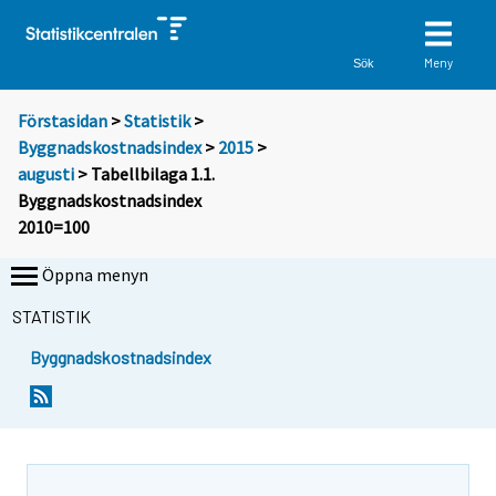
Meny
Sök
Förstasidan
>
Statistik
>
Byggnadskostnadsindex
>
2015
>
augusti
> Tabellbilaga 1.1.
Byggnadskostnadsindex
2010=100
Öppna menyn
STATISTIK
Byggnadskostnadsindex