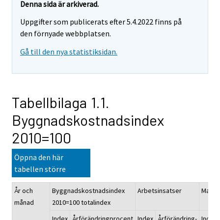
Denna sida är arkiverad.
Uppgifter som publicerats efter 5.4.2022 finns på
den förnyade webbplatsen.
Gå till den nya statistiksidan.
Tabellbilaga 1.1.
Byggnadskostnadsindex
2010=100
Öppna den här
tabellen större
År och
Byggnadskostnadsindex
Arbetsinsatser
Materi
månad
2010=100 totalindex
Index
Årförändringprocent
Index
Årförändring-
Index