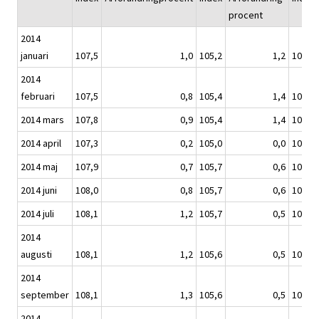
procent
2014
januari
107,5
1,0
105,2
1,2
107,4
2014
februari
107,5
0,8
105,4
1,4
107,2
2014 mars
107,8
0,9
105,4
1,4
107,6
2014 april
107,3
0,2
105,0
0,0
107,0
2014 maj
107,9
0,7
105,7
0,6
107,7
2014 juni
108,0
0,8
105,7
0,6
107,9
2014 juli
108,1
1,2
105,7
0,5
108,1
2014
augusti
108,1
1,2
105,6
0,5
108,2
2014
september
108,1
1,3
105,6
0,5
108,1
2014