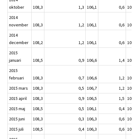
oktober
108,3
1,3
106,1
0,6
108,1
2014
november
108,3
1,2
106,1
0,6
108,2
2014
december
108,2
1,2
106,1
0,6
108,1
2015
januari
108,5
0,9
106,6
1,4
108,1
2015
februari
108,3
0,7
106,6
1,2
107,8
2015 mars
108,3
0,5
106,7
1,2
107,9
2015 april
108,3
0,9
106,5
1,5
107,5
2015 maj
108,5
0,5
106,1
0,4
108,2
2015 juni
108,3
0,3
106,3
0,6
107,7
2015 juli
108,5
0,4
106,3
0,6
108,1