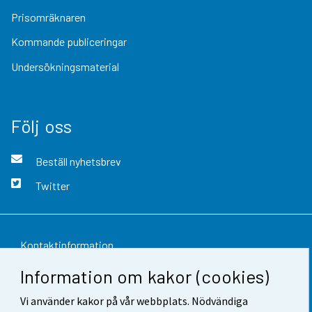
Prisomräknaren
Kommande publiceringar
Undersökningsmaterial
Följ oss
Beställ nyhetsbrev
Twitter
Kontaktinformation
Information om kakor (cookies)
Respons
Vi använder kakor på vår webbplats. Nödvändiga
Användarvillkor