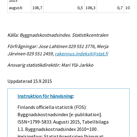
2015
augusti
108,7
0,5
106,3
0,7
108,4
Källa: Byggnadskostnadsindex. Statistikcentralen
Förfrågningar: Jose Lahtinen 029 551 3776, Merja
Järvinen 029 551 2459,
rakennus.indeksit@stat.fi
Ansvarig statistikdirektör: Mari Ylä-Jarkko
Uppdaterad 15.9.2015
Instruktion för hänvisning
:
Finlands officiella statistik (FOS):
Byggnadskostnadsindex [e-publikation].
ISSN=1799-5833.
Augusti
2015, Tabellbilaga
1.1. Byggnadskostnadsindex 2010=100 .
Helsingfors: Statistikcentralen [hänvisat: