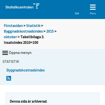
Meny
Sök
Förstasidan
>
Statistik
>
Byggnadskostnadsindex
>
2015
>
oktober
> Tabellbilaga 3.
Insatsindex 2010=100
Öppna menyn
STATISTIK
Byggnadskostnadsindex
Denna sida är arkiverad.