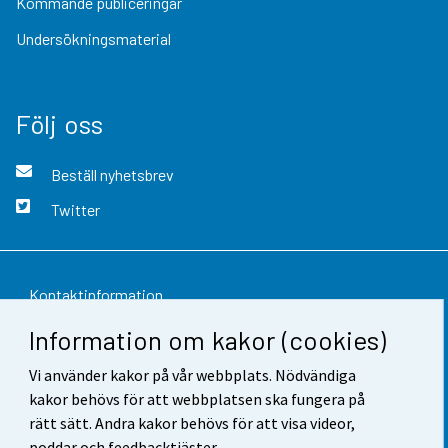
Kommande publiceringar
Undersökningsmaterial
Följ oss
Beställ nyhetsbrev
Twitter
Kontaktinformation
Information om kakor (cookies)
Respons
Vi använder kakor på vår webbplats. Nödvändiga
Användarvillkor
kakor behövs för att webbplatsen ska fungera på
Dataskydd
rätt sätt. Andra kakor behövs för att visa videor,
poddar och feedbacktjäster.