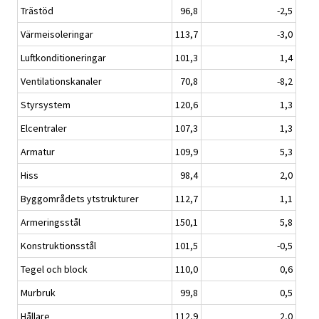
Trästöd
96,8
-2,5
Värmeisoleringar
113,7
-3,0
Luftkonditioneringar
101,3
1,4
Ventilationskanaler
70,8
-8,2
Styrsystem
120,6
1,3
Elcentraler
107,3
1,3
Armatur
109,9
5,3
Hiss
98,4
2,0
Byggområdets ytstrukturer
112,7
1,1
Armeringsstål
150,1
5,8
Konstruktionsstål
101,5
-0,5
Tegel och block
110,0
0,6
Murbruk
99,8
0,5
Hållare
112,9
2,0