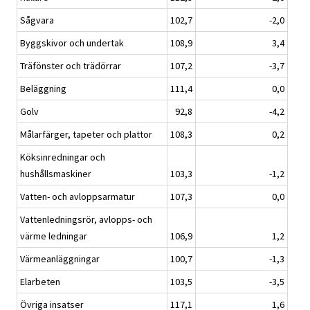
Sågvara
102,7
-2,0
Byggskivor och undertak
108,9
3,4
Träfönster och trädörrar
107,2
-3,7
Beläggning
111,4
0,0
Golv
92,8
-4,2
Målarfärger, tapeter och plattor
108,3
0,2
Köksinredningar och
hushållsmaskiner
103,3
-1,2
Vatten- och avloppsarmatur
107,3
0,0
Vattenledningsrör, avlopps- och
värme ledningar
106,9
1,2
Värmeanläggningar
100,7
-1,3
Elarbeten
103,5
-3,5
Övriga insatser
117,1
1,6