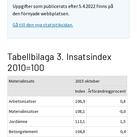
Uppgifter som publicerats efter 5.4.2022 finns på
den förnyade webbplatsen.
Gå till den nya statistiksidan.
Tabellbilaga 3. Insatsindex
2010=100
Materialinsats
2015 oktober
Index
Årförändringprocent
Arbetsinsatser
106,9
0,8
Materialinsatser
108,1
-0,0
Jordämne
113,1
1,5
Betongelement
104,8
0,4