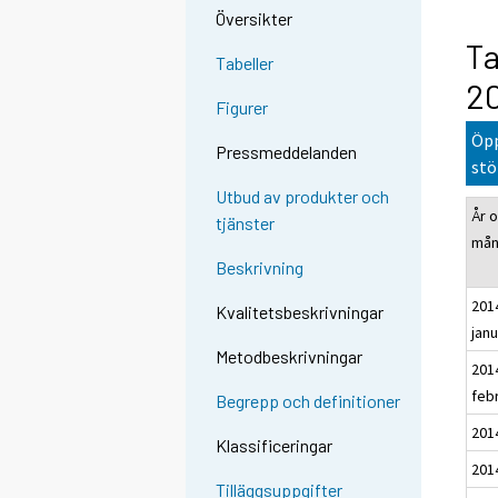
Översikter
Ta
Tabeller
2
Figurer
Öpp
Pressmeddelanden
stö
Utbud av produkter och
År 
tjänster
må
Beskrivning
201
Kvalitetsbeskrivningar
janu
Metodbeskrivningar
201
feb
Begrepp och definitioner
201
Klassificeringar
2014
Tilläggsuppgifter