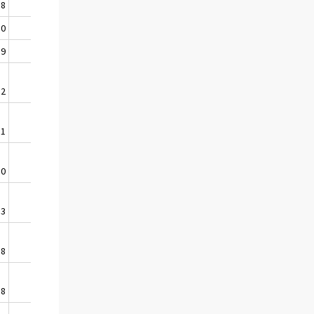
,8
135,5
142,6
146,8
,0
135,4
142,8
146,5
,9
135,7
143,0
146,5
,2
135,6
143,1
146,6
,1
135,7
143,1
146,3
,0
135,8
143,4
146,5
,3
135,9
143,4
146,1
,8
135,8
143,5
146,4
,8
136,2
143,8
146,3