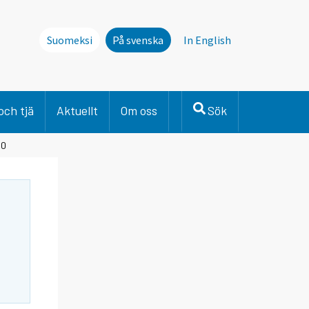
Suomeksi
På svenska
In English
och tjä
Aktuellt
Om oss
Sök
00