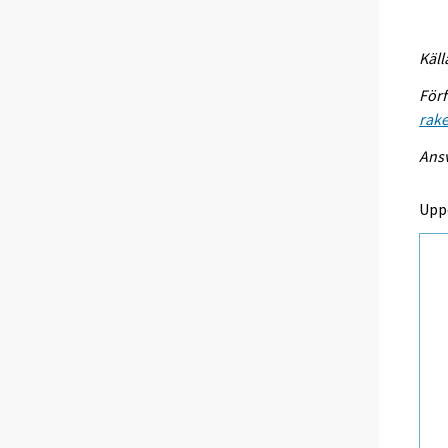
Käll
Förf
rake
Ansv
Upp