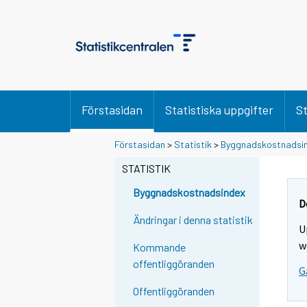
Förstasidan
Statistiska uppgifter
St
Förstasidan
>
Statistik
>
Byggnadskostnadsi
STATISTIK
Byggnadskostnadsindex
D
Ändringar i denna statistik
U
w
Kommande
offentliggöranden
G
Offentliggöranden