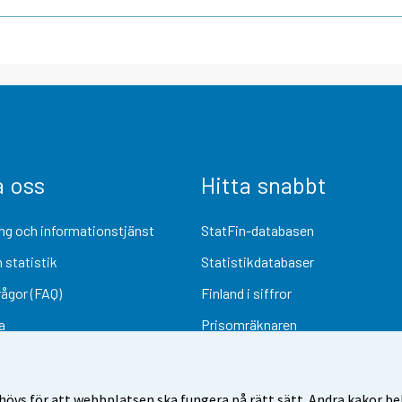
a oss
Hitta snabbt
ng och informationstjänst
StatFin-databasen
 statistik
Statistikdatabaser
rågor (FAQ)
Finland i siffror
a
Prisomräknaren
Kommande publiceringar
Undersökningsmaterial
övs för att webbplatsen ska fungera på rätt sätt. Andra kakor behö