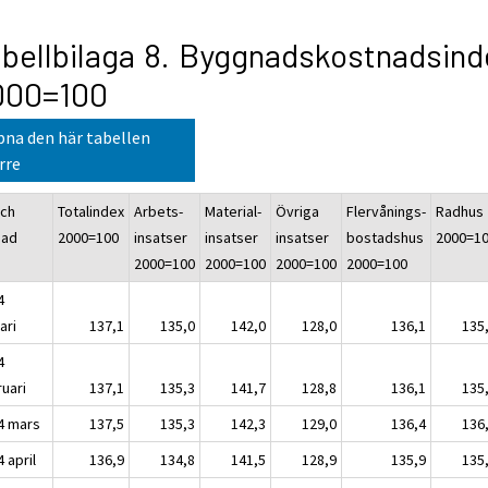
bellbilaga 8. Byggnadskostnadsind
000=100
na den här tabellen
rre
och
Totalindex
Arbets-
Material-
Övriga
Flervånings-
Radhus
nad
2000=100
insatser
insatser
insatser
bostadshus
2000=1
2000=100
2000=100
2000=100
2000=100
4
ari
137,1
135,0
142,0
128,0
136,1
135
4
ruari
137,1
135,3
141,7
128,8
136,1
135
4 mars
137,5
135,3
142,3
129,0
136,4
136
 april
136,9
134,8
141,5
128,9
135,9
135