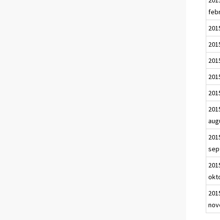
feb
201
2015
201
2015
2015
201
aug
201
sep
201
okt
201
nov