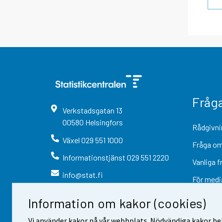
Fråg
Verkstadsgatan
13
00580
Helsingfors
Rådgivni
Växel
029 551 1000
Fråga om
Informationstjänst
029 551 2220
Vanliga f
info@stat.fi
För medi
Information om kakor (cookies)
Vi använder kakor på vår webbplats. Nödvändiga kakor beh