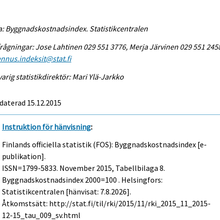
a: Byggnadskostnadsindex. Statistikcentralen
rågningar: Jose Lahtinen 029 551 3776, Merja Järvinen 029 551 245
nnus.indeksit@stat.fi
arig statistikdirektör: Mari Ylä-Jarkko
daterad 15.12.2015
Instruktion för hänvisning
:
Finlands officiella statistik (FOS): Byggnadskostnadsindex [e-
publikation].
ISSN=1799-5833.
November
2015, Tabellbilaga 8.
Byggnadskostnadsindex 2000=100 . Helsingfors:
Statistikcentralen [hänvisat: 7.8.2026].
Åtkomstsätt: http://stat.fi/til/rki/2015/11/rki_2015_11_2015-
12-15_tau_009_sv.html