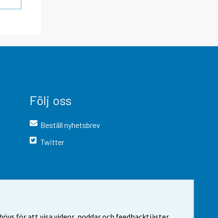
Följ oss
Beställ nyhetsbrev
Twitter
vs för att visa videor, poddar och feedbacktjäster.