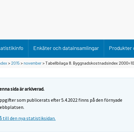
atistikinfo
Enkäter och datainsamlingar
Produkter 
ndex
>
2015
>
november
> Tabellbilaga 8. Byggnadskostnadsindex 2000=1
enna sida är arkiverad.
ppgifter som publicerats efter 5.4.2022 finns på den förnyade
ebbplatsen.
å till den nya statistiksidan.