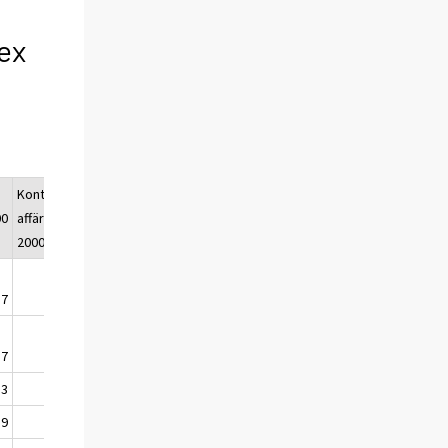
ex
Kontors- och
Industri- och
Lantbruks-
00
affärsbyggnad
lagerbyggnad
byggnader
2000=100
2000=100
2000=100
,7
135,3
142,1
145,4
,7
135,2
142,2
145,8
,3
135,4
142,6
146,2
,9
134,8
141,7
145,8