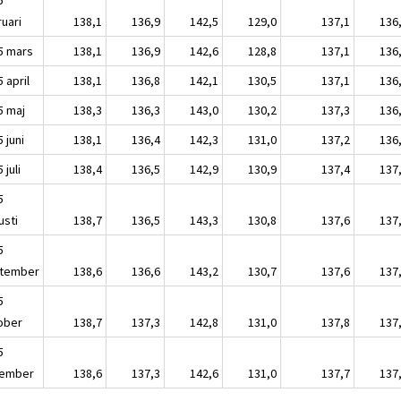
ruari
138,1
136,9
142,5
129,0
137,1
136
5 mars
138,1
136,9
142,6
128,8
137,1
136
 april
138,1
136,8
142,1
130,5
137,1
136
5 maj
138,3
136,3
143,0
130,2
137,3
136
 juni
138,1
136,4
142,3
131,0
137,2
136
 juli
138,4
136,5
142,9
130,9
137,4
137
5
usti
138,7
136,5
143,3
130,8
137,6
137
5
tember
138,6
136,6
143,2
130,7
137,6
137
5
ober
138,7
137,3
142,8
131,0
137,8
137
5
ember
138,6
137,3
142,6
131,0
137,7
137