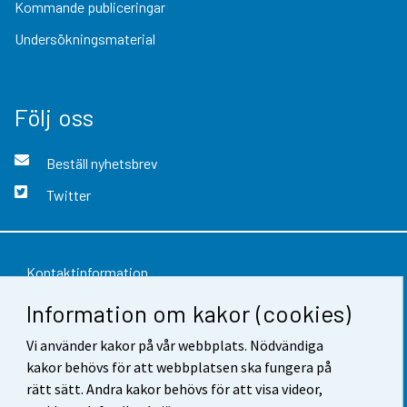
Kommande publiceringar
Undersökningsmaterial
Följ oss
Beställ nyhetsbrev
Twitter
Kontaktinformation
Information om kakor (cookies)
Respons
Vi använder kakor på vår webbplats. Nödvändiga
Användarvillkor
kakor behövs för att webbplatsen ska fungera på
Dataskydd
rätt sätt. Andra kakor behövs för att visa videor,