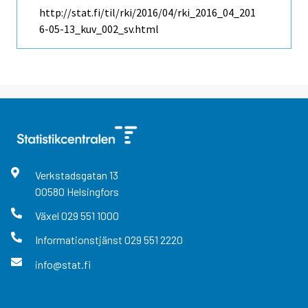
http://stat.fi/til/rki/2016/04/rki_2016_04_201
6-05-13_kuv_002_sv.html
Verkstadsgatan
13
00580
Helsingfors
Växel
029 551 1000
Informationstjänst
029 551 2220
info@stat.fi