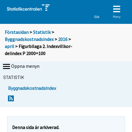
Meny
Sök
Förstasidan
>
Statistik
>
Byggnadskostnadsindex
>
2016
>
april
> Figurbilaga 2. Indexvillkor-
delindex P 2000=100
Öppna menyn
STATISTIK
Byggnadskostnadsindex
Denna sida är arkiverad.