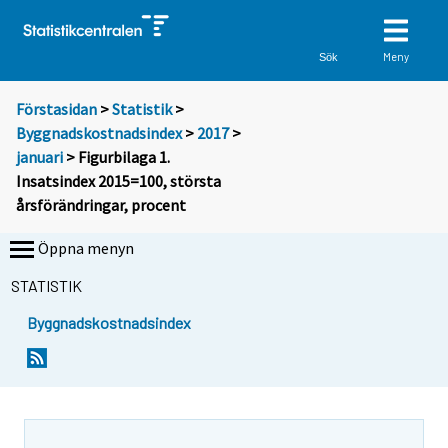
Meny
Sök
Förstasidan
>
Statistik
>
Byggnadskostnadsindex
>
2017
>
januari
> Figurbilaga 1.
Insatsindex 2015=100, största
årsförändringar, procent
Öppna menyn
STATISTIK
Byggnadskostnadsindex