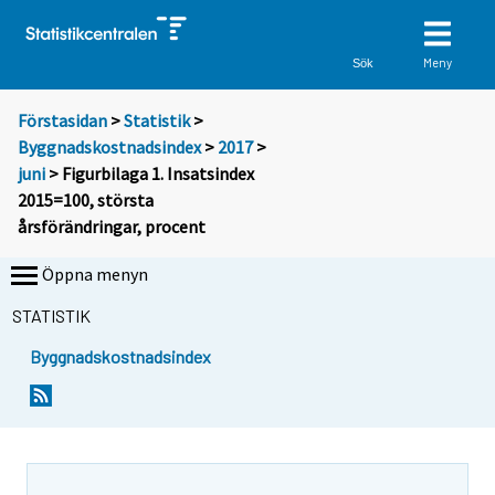
Meny
Sök
Förstasidan
>
Statistik
>
Byggnadskostnadsindex
>
2017
>
juni
> Figurbilaga 1. Insatsindex
2015=100, största
årsförändringar, procent
Öppna menyn
STATISTIK
Byggnadskostnadsindex