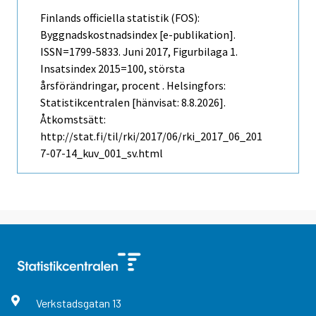
Finlands officiella statistik (FOS):
Byggnadskostnadsindex [e-publikation].
ISSN=1799-5833.
Juni
2017, Figurbilaga 1.
Insatsindex 2015=100, största
årsförändringar, procent . Helsingfors:
Statistikcentralen [hänvisat: 8.8.2026].
Åtkomstsätt:
http://stat.fi/til/rki/2017/06/rki_2017_06_201
7-07-14_kuv_001_sv.html
Verkstadsgatan
13