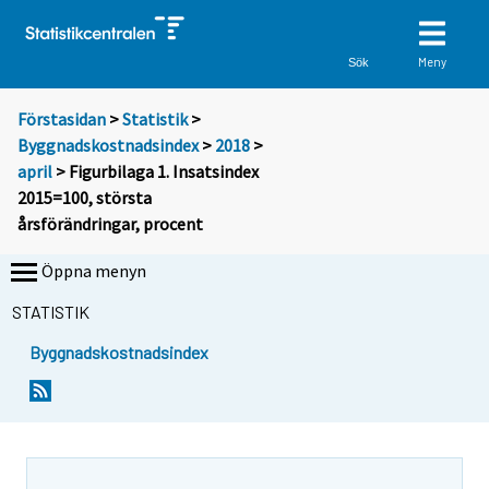
Meny
Sök
Förstasidan
>
Statistik
>
Byggnadskostnadsindex
>
2018
>
april
> Figurbilaga 1. Insatsindex
2015=100, största
årsförändringar, procent
Öppna menyn
STATISTIK
Byggnadskostnadsindex