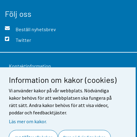
Följ oss
Beställ nyhetsbrev
Twitter
Kontaktinformation
Information om kakor (cookies)
Respons
Vi använder kakor på vår webbplats. Nödvändiga
Användarvillkor
kakor behövs för att webbplatsen ska fungera på
Dataskydd
rätt sätt. Andra kakor behövs för att visa videor,
poddar och feedbacktjäster.
Tillgänglighet
Läs mer om kakor.
Information om webbplatsen