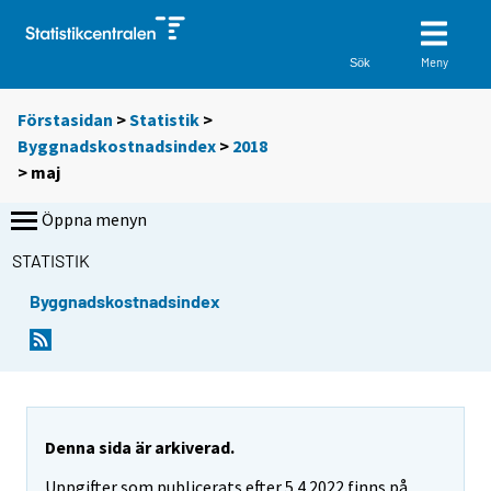
Meny
Sök
Förstasidan
>
Statistik
>
Byggnadskostnadsindex
>
2018
>
maj
Öppna menyn
STATISTIK
Byggnadskostnadsindex
Denna sida är arkiverad.
Uppgifter som publicerats efter 5.4.2022 finns på