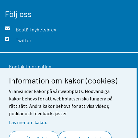
Följ oss
Beställ nyhetsbrev
Twitter
Kontaktinformation
Information om kakor (cookies)
Respons
Vi använder kakor på vår webbplats. Nödvändiga
Användarvillkor
kakor behövs för att webbplatsen ska fungera på
Dataskydd
rätt sätt. Andra kakor behövs för att visa videor,
poddar och feedbacktjäster.
Tillgänglighet
Läs mer om kakor.
Information om webbplatsen