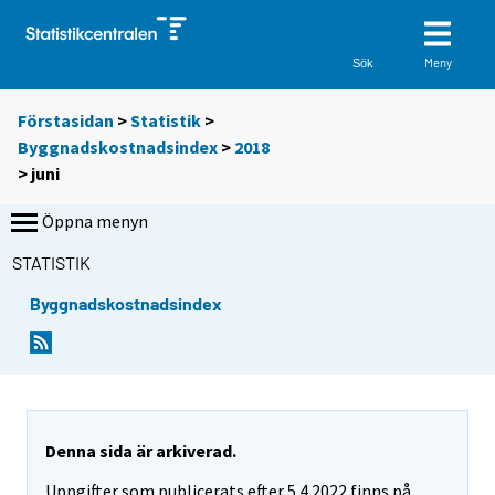
Meny
Sök
Förstasidan
>
Statistik
>
Byggnadskostnadsindex
>
2018
>
juni
Öppna menyn
STATISTIK
Byggnadskostnadsindex
Denna sida är arkiverad.
Uppgifter som publicerats efter 5.4.2022 finns på