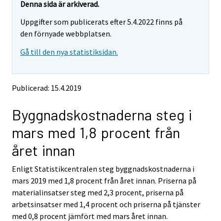
e
e
Denna sida är arkiverad.
m
m
Uppgifter som publicerats efter 5.4.2022 finns på
o
o
v
v
den förnyade webbplatsen.
i
i
Gå till den nya statistiksidan.
n
n
g
g
t
t
o
o
Publicerad: 15.4.2019
a
a
n
n
Byggnadskostnaderna steg i
o
o
t
t
mars med 1,8 procent från
h
h
e
e
året innan
r
r
s
s
Enligt Statistikcentralen steg byggnadskostnaderna i
e
e
mars 2019 med 1,8 procent från året innan. Priserna på
r
r
v
v
materialinsatser steg med 2,3 procent, priserna på
i
i
arbetsinsatser med 1,4 procent och priserna på tjänster
c
c
med 0,8 procent jämfört med mars året innan.
e
e