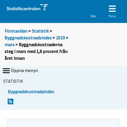
Meny
Sök
Förstasidan
>
Statistik
>
Byggnadskostnadsindex
>
2019
>
mars
> Byggnadskostnaderna
steg i mars med 1,8 procent från
året innan
Öppna menyn
STATISTIK
Byggnadskostnadsindex
Y
Y
o
o
u
u
a
a
r
r