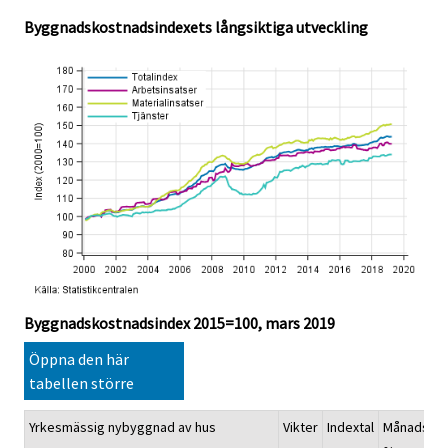
.
.
Byggnadskostnadsindexets långsiktiga utveckling
Byggnadskostnadsindex 2015=100, mars 2019
Öppna den här
tabellen större
Yrkesmässig nybyggnad av hus
Vikter
Indextal
Månadsför