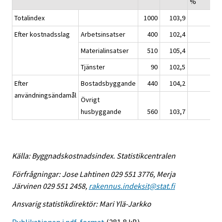
%
Totalindex
1000
103,9
Efter kostnadsslag
Arbetsinsatser
400
102,4
Materialinsatser
510
105,4
Tjänster
90
102,5
Efter
Bostadsbyggande
440
104,2
användningsändamål
Övrigt
husbyggande
560
103,7
Källa: Byggnadskostnadsindex. Statistikcentralen
Förfrågningar: Jose Lahtinen 029 551 3776, Merja
Järvinen 029 551 2458,
rakennus.indeksit@stat.fi
Ansvarig statistikdirektör: Mari Ylä-Jarkko