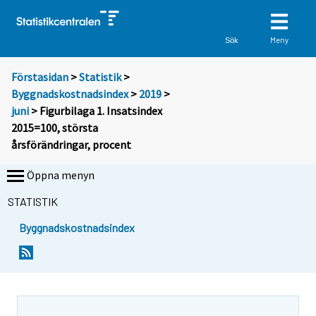
Meny
Sök
Förstasidan
>
Statistik
>
Byggnadskostnadsindex
>
2019
>
juni
> Figurbilaga 1. Insatsindex
2015=100, största
årsförändringar, procent
Öppna menyn
STATISTIK
Byggnadskostnadsindex