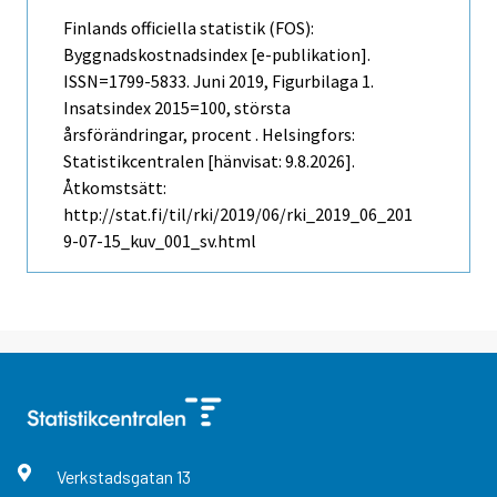
Finlands officiella statistik (FOS):
Byggnadskostnadsindex [e-publikation].
ISSN=1799-5833.
Juni
2019, Figurbilaga 1.
Insatsindex 2015=100, största
årsförändringar, procent . Helsingfors:
Statistikcentralen [hänvisat: 9.8.2026].
Åtkomstsätt:
http://stat.fi/til/rki/2019/06/rki_2019_06_201
9-07-15_kuv_001_sv.html
Verkstadsgatan
13