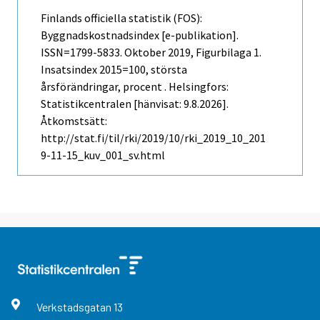
Finlands officiella statistik (FOS):
Byggnadskostnadsindex [e-publikation].
ISSN=1799-5833.
Oktober
2019, Figurbilaga 1.
Insatsindex 2015=100, största
årsförändringar, procent . Helsingfors:
Statistikcentralen [hänvisat: 9.8.2026].
Åtkomstsätt:
http://stat.fi/til/rki/2019/10/rki_2019_10_201
9-11-15_kuv_001_sv.html
Verkstadsgatan
13