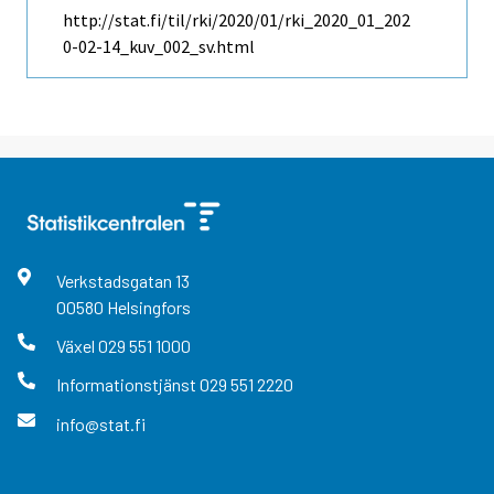
http://stat.fi/til/rki/2020/01/rki_2020_01_202
0-02-14_kuv_002_sv.html
Verkstadsgatan
13
00580
Helsingfors
Växel
029 551 1000
Informationstjänst
029 551 2220
info@stat.fi