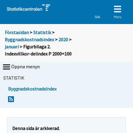
Meny
Sök
Förstasidan
>
Statistik
>
Byggnadskostnadsindex
>
2020
>
januari
> Figurbilaga 2.
Indexvillkor-delindex P 2000=100
Öppna menyn
STATISTIK
Byggnadskostnadsindex
Denna sida är arkiverad.