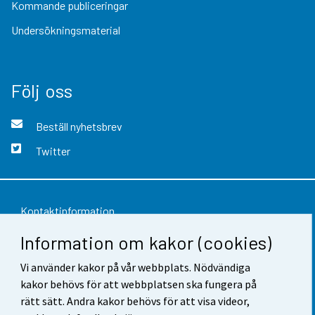
Kommande publiceringar
Undersökningsmaterial
Följ oss
Beställ nyhetsbrev
Twitter
Kontaktinformation
Information om kakor (cookies)
Respons
Vi använder kakor på vår webbplats. Nödvändiga
Användarvillkor
kakor behövs för att webbplatsen ska fungera på
Dataskydd
rätt sätt. Andra kakor behövs för att visa videor,