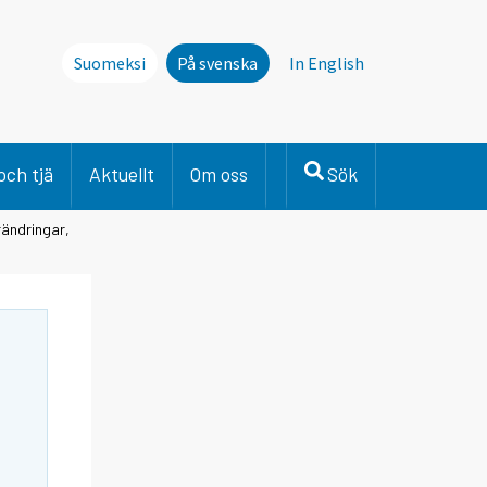
Suomeksi
På svenska
In English
och tjä
Aktuellt
Om oss
Sök
rändringar,