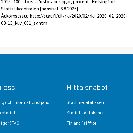
2015=100, största årsförändringar, procent . Helsingfors:
Statistikcentralen [hänvisat: 6.8.2026].
Åtkomstsätt: http://stat.fi/til/rki/2020/02/rki_2020_02_2020-
03-13_kuv_001_sv.html
a oss
Hitta snabbt
ng och informationstjänst
StatFin-databasen
 statistik
Statistikdatabaser
rågor (FAQ)
Finland i siffror