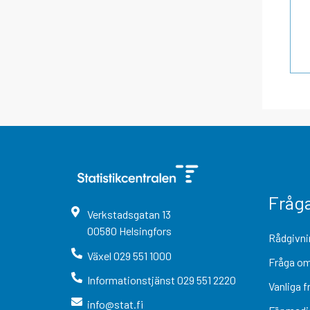
Fråg
Verkstadsgatan
13
00580
Helsingfors
Rådgivni
Växel
029 551 1000
Fråga om
Informationstjänst
029 551 2220
Vanliga f
info@stat.fi