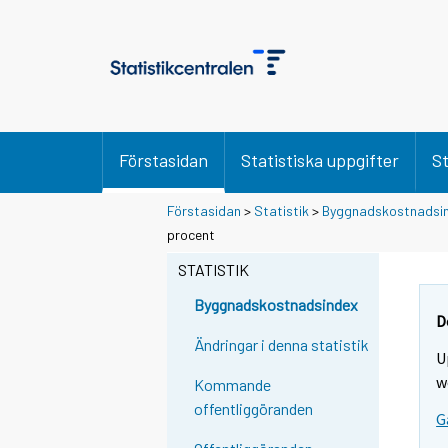
Förstasidan
Statistiska uppgifter
St
Förstasidan
>
Statistik
>
Byggnadskostnadsi
procent
STATISTIK
Byggnadskostnadsindex
D
Ändringar i denna statistik
U
w
Kommande
offentliggöranden
G