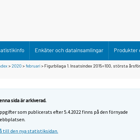
atistikinfo
Enkäter och datainsamlingar
Produkter 
ndex
>
2020
>
februari
> Figurbilaga 1. Insatsindex 2015=100, största årsfö
enna sida är arkiverad.
ppgifter som publicerats efter 5.4.2022 finns på den förnyade
ebbplatsen.
å till den nya statistiksidan.