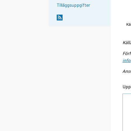
Tilläggsuppgifter
Käll
Förf
info
Ansv
Upp