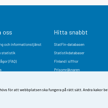
a oss
Hitta snabbt
ng och informationstjänst
StatFin-databasen
 statistik
Statistikdatabaser
rågor (FAQ)
Finland i siffror
a
Prisomräknaren
Kommande publiceringar
Undersökningsmaterial
övs för att webbplatsen ska fungera på rätt sätt. Andra kakor behö
Användarvillkor
Dataskydd
Tillgänglighet
Information om