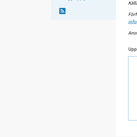
Käll
Förf
info
Ansv
Upp