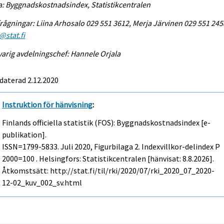
a: Byggnadskostnadsindex, Statistikcentralen
rågningar: Liina Arhosalo 029 551 3612, Merja Järvinen 029 551 245
@stat.fi
arig avdelningschef: Hannele Orjala
daterad 2.12.2020
Instruktion för hänvisning
:
Finlands officiella statistik (FOS): Byggnadskostnadsindex [e-
publikation].
ISSN=1799-5833.
Juli
2020, Figurbilaga 2. Indexvillkor-delindex P
2000=100 . Helsingfors: Statistikcentralen [hänvisat: 8.8.2026].
Åtkomstsätt: http://stat.fi/til/rki/2020/07/rki_2020_07_2020-
12-02_kuv_002_sv.html