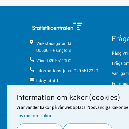
Fråg
Verkstadsgatan
13
00580
Helsingfors
Rådgivni
Växel
029 551 1000
Fråga om
Informationstjänst
029 551 2220
Vanliga f
info@stat.fi
För medi
Information om kakor (cookies)
Vi använder kakor på vår webbplats. Nödvändiga kakor beh
Läs mer om kakor.
Kontaktinformation
Respons