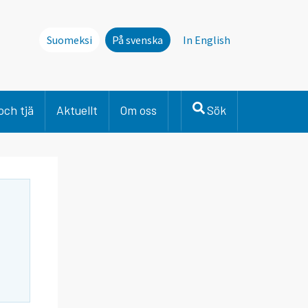
Suomeksi
På svenska
In English
och tjä
Aktuellt
Om oss
Sök