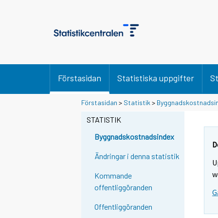
Förstasidan
Statistiska uppgifter
St
Förstasidan
>
Statistik
>
Byggnadskostnadsi
STATISTIK
Byggnadskostnadsindex
D
Ändringar i denna statistik
U
w
Kommande
offentliggöranden
G
Offentliggöranden