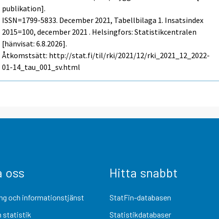
publikation].
ISSN=1799-5833.
December
2021, Tabellbilaga 1. Insatsindex
2015=100, december 2021 . Helsingfors: Statistikcentralen
[hänvisat: 6.8.2026].
Åtkomstsätt: http://stat.fi/til/rki/2021/12/rki_2021_12_2022-
01-14_tau_001_sv.html
a oss
Hitta snabbt
ng och informationstjänst
StatFin-databasen
 statistik
Statistikdatabaser