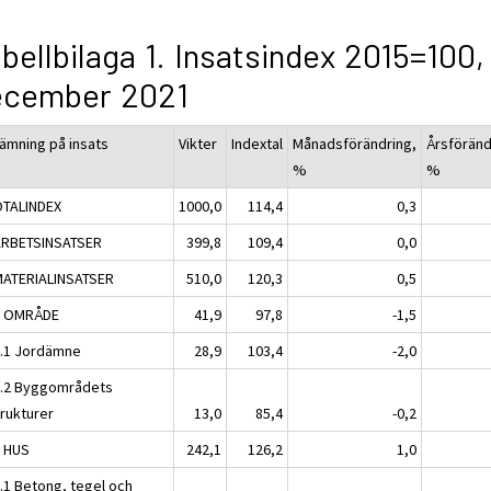
bellbilaga 1. Insatsindex 2015=100,
ecember 2021
ämning på insats
Vikter
Indextal
Månadsförändring,
Årsföränd
%
%
OTALINDEX
1000,0
114,4
0,3
ARBETSINSATSER
399,8
109,4
0,0
MATERIALINSATSER
510,0
120,3
0,5
1 OMRÅDE
41,9
97,8
-1,5
1.1 Jordämne
28,9
103,4
-2,0
1.2 Byggområdets
trukturer
13,0
85,4
-0,2
2 HUS
242,1
126,2
1,0
2.1 Betong, tegel och