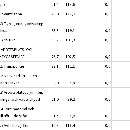
opp
21,4
114,6
0,1
.2 Ventilation
28,0
121,9
0,6
.3 El, reglering, belysning
 hiss
83,3
119,1
0,4
TJÄNSTER
90,2
103,3
0,0
1 ARBETSPLATS- OCH
KTYGSSERVICE
76,7
102,5
0,0
1.1 Transporter
27,1
112,1
0,0
1.2 Maskinarbeten och
tanordningar
9,0
88,8
0,0
1.3 Arbetsplatsutrymmen,
llningar och väderskydd
21,0
89,2
0,0
1.4 Formmaterial och
ill hörande stöd
1,5
88,6
0,0
.5 Avfallsavgifter
10,8
118,4
0,0