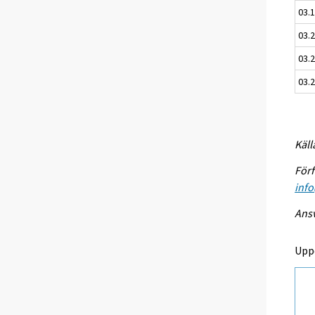
03.
03.
03.2
03.2
Käll
Förf
info
Ansv
Upp