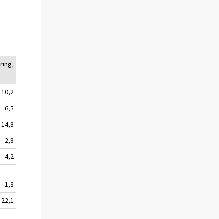
ring,
10,2
6,5
14,8
-2,8
-4,2
1,3
22,1