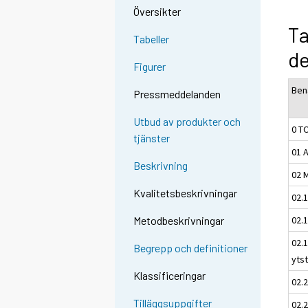
Översikter
Ta
Tabeller
d
Figurer
Ben
Pressmeddelanden
Utbud av produkter och
0 T
tjänster
01 
Beskrivning
02 
Kvalitetsbeskrivningar
02.
02.
Metodbeskrivningar
02.
Begrepp och definitioner
yts
Klassificeringar
02.
Tilläggsuppgifter
02.