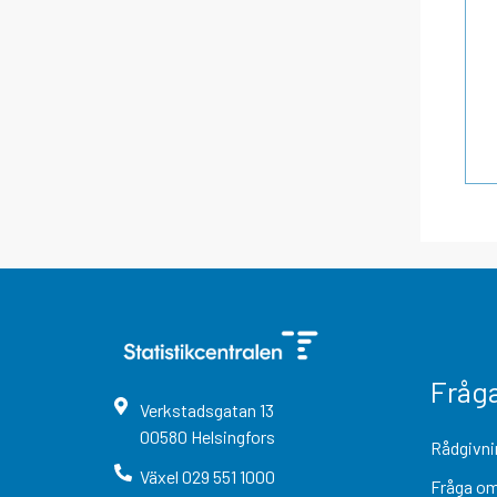
Fråg
Verkstadsgatan
13
00580
Helsingfors
Rådgivni
Växel
029 551 1000
Fråga om