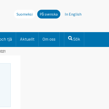
Suomeksi
På svenska
In English
och tjä
Aktuellt
Om oss
Sök
2021