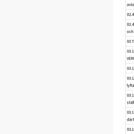
avl
02.4
02.4
och
03 
03.
VER
03.
03.
lyf
03.
stä
03.
därt
03.1