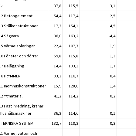
ck
37,8
115,5
3,1
2.2 Betongelement
54,4
117,4
2,5
.3 Stålkonstruktioner
17,3
154,1
4,5
2.4 Sågvara
36,0
163,2
-4,4
2.5 Värmeisoleringar
22,4
107,7
1,9
2.6 Fönster och dörrar
59,8
115,8
1,3
2.7 Beläggning
14,4
133,1
1,7
3 UTRYMMEN
93,3
116,7
0,4
3.1 Inomhuskonstruktioner
15,9
128,0
1,4
.2 Ytmaterial
41,2
114,2
0,2
.3 Fast inredning, kranar
 hushållsmaskiner
36,2
114,6
0,1
4 TEKNISKA SYSTEM
132,7
119,3
0,3
4.1 Värme, vatten och