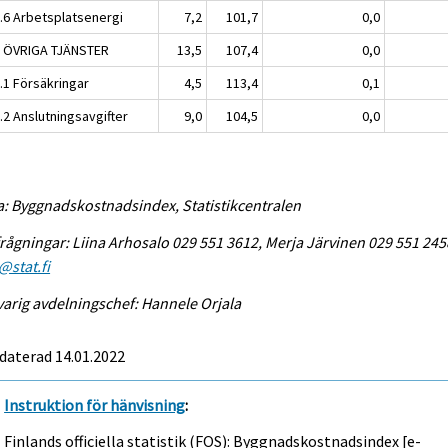
1.6 Arbetsplatsenergi
7,2
101,7
0,0
2 ÖVRIGA TJÄNSTER
13,5
107,4
0,0
.1 Försäkringar
4,5
113,4
0,1
.2 Anslutningsavgifter
9,0
104,5
0,0
a: Byggnadskostnadsindex, Statistikcentralen
rågningar: Liina Arhosalo 029 551 3612, Merja Järvinen 029 551 245
@stat.fi
arig avdelningschef: Hannele Orjala
daterad 14.01.2022
Instruktion för hänvisning
:
Finlands officiella statistik (FOS): Byggnadskostnadsindex [e-