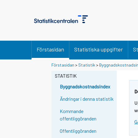
Förstasidan
Statistiska uppgifter
St
Förstasidan
>
Statistik
>
Byggnadskostnadsi
STATISTIK
Byggnadskostnadsindex
D
Ändringar i denna statistik
U
w
Kommande
offentliggöranden
G
Offentliggöranden