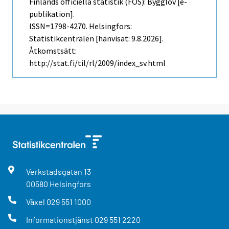
Finlands officiella statistik (FOS): Bygglov [e-
publikation].
ISSN=1798-4270. Helsingfors:
Statistikcentralen [hänvisat: 9.8.2026].
Åtkomstsätt:
http://stat.fi/til/rl/2009/index_sv.html
Verkstadsgatan
13
00580
Helsingfors
Växel
029 551 1000
Informationstjänst
029 551 2220