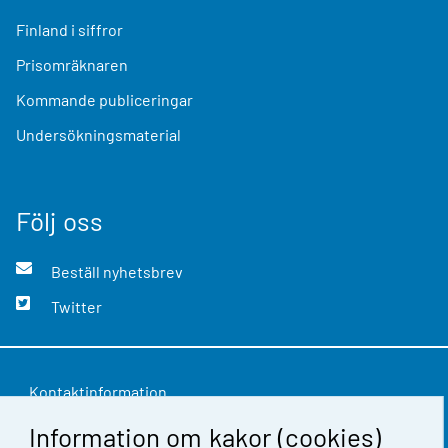
Finland i siffror
Prisomräknaren
Kommande publiceringar
Undersökningsmaterial
Följ oss
Beställ nyhetsbrev
Twitter
Kontaktinformation
Information om kakor (cookies)
Respons