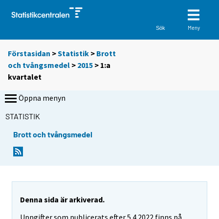
Meny
Sök
Förstasidan
>
Statistik
>
Brott
och tvångsmedel
>
2015
>
1:a
kvartalet
Öppna menyn
STATISTIK
Brott och tvångsmedel
Denna sida är arkiverad.
Uppgifter som publicerats efter 5.4.2022 finns på