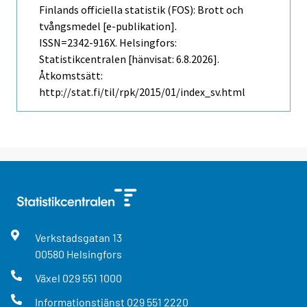
Finlands officiella statistik (FOS): Brott och
tvångsmedel [e-publikation].
ISSN=2342-916X. Helsingfors:
Statistikcentralen [hänvisat: 6.8.2026].
Åtkomstsätt:
http://stat.fi/til/rpk/2015/01/index_sv.html
Verkstadsgatan
13
00580
Helsingfors
Växel
029 551 1000
Informationstjänst
029 551 2220