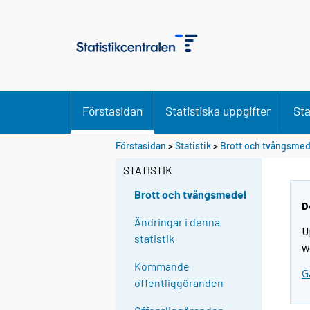
Förstasidan
Statistiska uppgifter
Sta
Förstasidan
>
Statistik
>
Brott och tvångsmed
STATISTIK
Brott och tvångsmedel
D
Ändringar i denna
U
statistik
w
Kommande
G
offentliggöranden