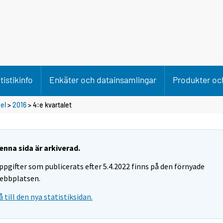
tistikinfo
Enkäter och datainsamlingar
Produkter och
el
>
2016
>
4:e kvartalet
enna sida är arkiverad.
ppgifter som publicerats efter 5.4.2022 finns på den förnyade
ebbplatsen.
å till den nya statistiksidan.