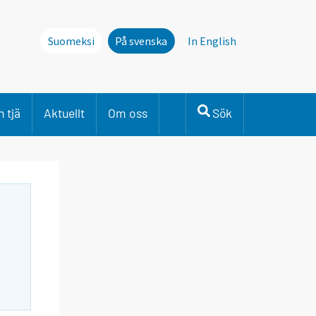
Suomeksi
På svenska
In English
 tjä
Aktuellt
Om oss
Sök