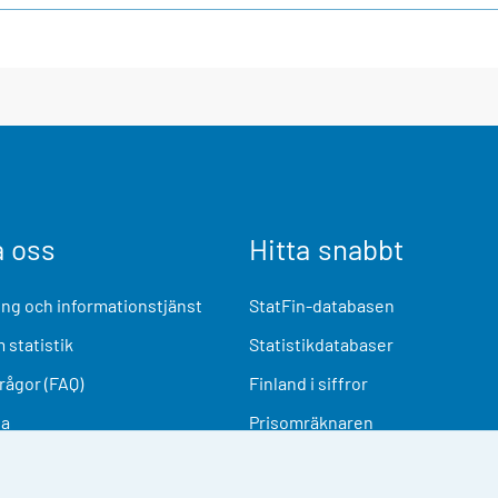
a oss
Hitta snabbt
ng och informationstjänst
StatFin-databasen
 statistik
Statistikdatabaser
frågor (FAQ)
Finland i siffror
ia
Prisomräknaren
Kommande publiceringar