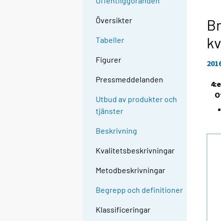
Offentliggöranden
Översikter
Br
kv
Tabeller
Figurer
201
Pressmeddelanden
4:
O
Utbud av produkter och
tjänster
Beskrivning
Kvalitetsbeskrivningar
Metodbeskrivningar
Begrepp och definitioner
Klassificeringar