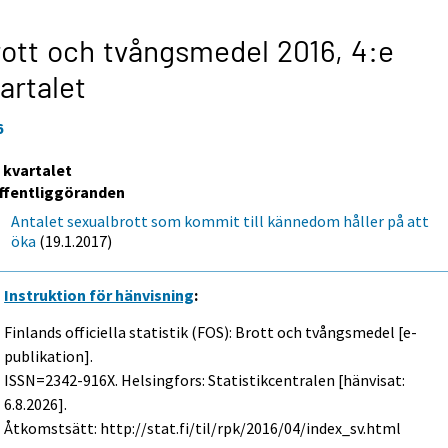
ott och tvångsmedel 2016,
4:e
artalet
6
e kvartalet
ffentliggöranden
Antalet sexualbrott som kommit till kännedom håller på att
öka
(19.1.2017)
Instruktion för hänvisning
:
Finlands officiella statistik (FOS): Brott och tvångsmedel [e-
publikation].
ISSN=2342-916X. Helsingfors: Statistikcentralen [hänvisat:
6.8.2026].
Åtkomstsätt: http://stat.fi/til/rpk/2016/04/index_sv.html