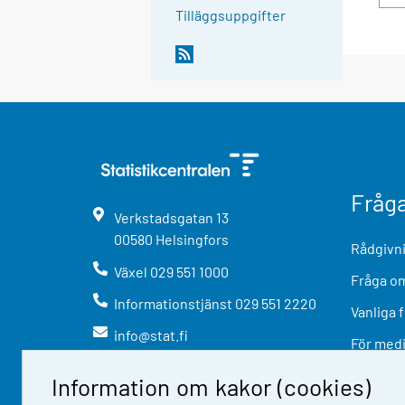
Tilläggsuppgifter
Fråg
Verkstadsgatan
13
00580
Helsingfors
Rådgivni
Växel
029 551 1000
Fråga om
Informationstjänst
029 551 2220
Vanliga 
info@stat.fi
För med
Information om kakor (cookies)