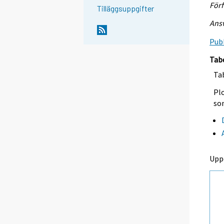
För
Tilläggsuppgifter
Ansv
Publ
Tab
Tab
Plo
so
Upp