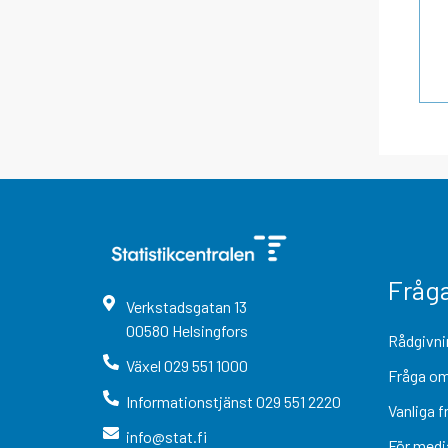
Fråg
Verkstadsgatan
13
00580
Helsingfors
Rådgivni
Växel
029 551 1000
Fråga om
Informationstjänst
029 551 2220
Vanliga f
info@stat.fi
För medi