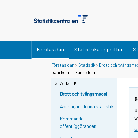
Förstasidan
Statistiska uppgifter
St
Förstasidan
>
Statistik
>
Brott och tvångsme
Y
Y
barn kom till kännedom
o
o
u
u
STATISTIK
a
a
r
r
Brott och tvångsmedel
e
e
D
m
m
Ändringar i denna statistik
U
o
o
v
v
w
Kommande
i
i
offentliggöranden
G
n
n
g
g