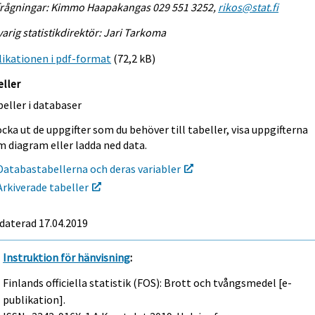
frågningar: Kimmo Haapakangas 029 551 3252,
rikos@stat.fi
arig statistikdirektör: Jari Tarkoma
ikationen i pdf-format
(72,2 kB)
eller
eller i databaser
cka ut de uppgifter som du behöver till tabeller, visa uppgifterna
m diagram eller ladda ned data.
Databastabellerna och deras variabler
Arkiverade tabeller
daterad 17.04.2019
Instruktion för hänvisning
:
Finlands officiella statistik (FOS): Brott och tvångsmedel [e-
publikation].