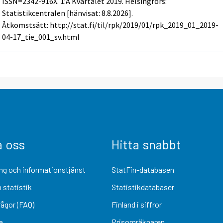
ISSN=2342-916X.
1:a Kvartalet
2019. Helsingfors:
Statistikcentralen [hänvisat: 8.8.2026].
Åtkomstsätt: http://stat.fi/til/rpk/2019/01/rpk_2019_01_2019-
04-17_tie_001_sv.html
a oss
Hitta snabbt
ng och informationstjänst
StatFin-databasen
 statistik
Statistikdatabaser
rågor (FAQ)
Finland i siffror
a
Prisomräknaren