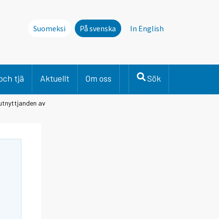
Suomeksi
På svenska
In English
och tjä
Aktuellt
Om oss
Sök
 utnyttjanden av