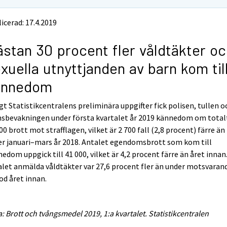
icerad: 17.4.2019
stan 30 procent fler våldtäkter oc
xuella utnyttjanden av barn kom til
ännedom
gt Statistikcentralens preliminära uppgifter fick polisen, tullen o
nsbevakningen under första kvartalet år 2019 kännedom om total
00 brott mot strafflagen, vilket är 2 700 fall (2,8 procent) färre än
r januari–mars år 2018. Antalet egendomsbrott som kom till
edom uppgick till 41 000, vilket är 4,2 procent färre än året innan
let anmälda våldtäkter var 27,6 procent fler än under motsvaran
od året innan.
a: Brott och tvångsmedel 2019, 1:a kvartalet. Statistikcentralen