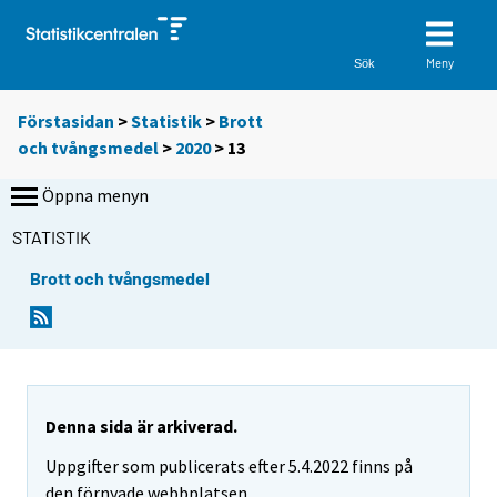
Meny
Sök
Förstasidan
>
Statistik
>
Brott
och tvångsmedel
>
2020
>
13
Öppna menyn
STATISTIK
Brott och tvångsmedel
Denna sida är arkiverad.
Uppgifter som publicerats efter 5.4.2022 finns på
den förnyade webbplatsen.