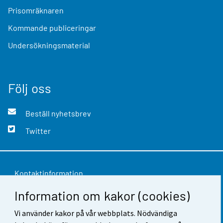
Prisomräknaren
Kommande publiceringar
Undersökningsmaterial
Följ oss
Beställ nyhetsbrev
Twitter
Kontaktinformation
Information om kakor (cookies)
Respons
Användarvillkor
Vi använder kakor på vår webbplats. Nödvändiga