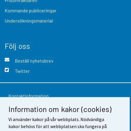
Prisomräknaren
Kommande publiceringar
Undersökningsmaterial
Följ oss
Beställ nyhetsbrev
Twitter
Kontaktinformation
Information om kakor (cookies)
Respons
Användarvillkor
Vi använder kakor på vår webbplats. Nödvändiga
kakor behövs för att webbplatsen ska fungera på
Dataskydd