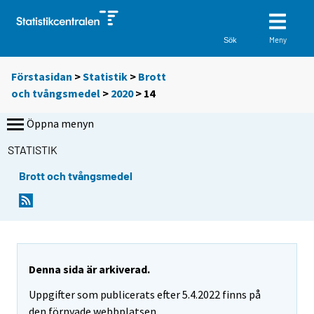
Meny
Sök
Förstasidan
>
Statistik
>
Brott
och tvångsmedel
>
2020
>
14
Öppna menyn
STATISTIK
Brott och tvångsmedel
Denna sida är arkiverad.
Uppgifter som publicerats efter 5.4.2022 finns på
den förnyade webbplatsen.