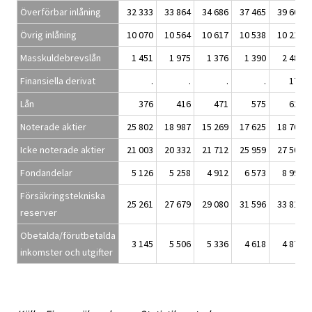
Överförbar inlåning
32 333
33 864
34 686
37 465
39 602
Övrig inlåning
10 070
10 564
10 617
10 538
10 216
Masskuldebrevslån
1 451
1 975
1 376
1 390
2 480
Finansiella derivat
.
.
.
.
176
Lån
376
416
471
575
626
Noterade aktier
25 802
18 987
15 269
17 625
18 700
Icke noterade aktier
21 003
20 332
21 712
25 959
27 502
Fondandelar
5 126
5 258
4 912
6 573
8 992
Försäkringstekniska
25 261
27 679
29 080
31 596
33 812
reserver
Obetalda/förutbetalda
3 145
5 506
5 336
4 618
4 875
inkomster och utgifter