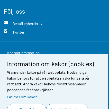
Följ oss
Beställ nyhetsbrev
Twitter
Kontaktinformation
Information om kakor (cookies)
Respons
Vi använder kakor på vår webbplats. Nödvändiga
Användarvillkor
kakor behövs för att webbplatsen ska fungera på
Dataskydd
rätt sätt. Andra kakor behövs för att visa videor,
poddar och feedbacktjäster.
Tillgänglighet
Läs mer om kakor.
Information om webbplatsen