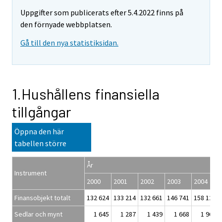
Uppgifter som publicerats efter 5.4.2022 finns på
den förnyade webbplatsen.
Gå till den nya statistiksidan.
1.Hushållens finansiella
tillgångar
Öppna den här
tabellen större
År
Instrument
2000
2001
2002
2003
2004
Finansobjekt totalt
132 624
133 214
132 661
146 741
158 124
Sedlar och mynt
1 645
1 287
1 439
1 668
1 964