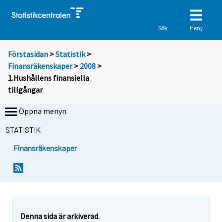
Meny
Sök
Förstasidan
>
Statistik
>
Finansräkenskaper
>
2008
>
1.Hushållens finansiella
tillgångar
Öppna menyn
STATISTIK
Finansräkenskaper
Denna sida är arkiverad.