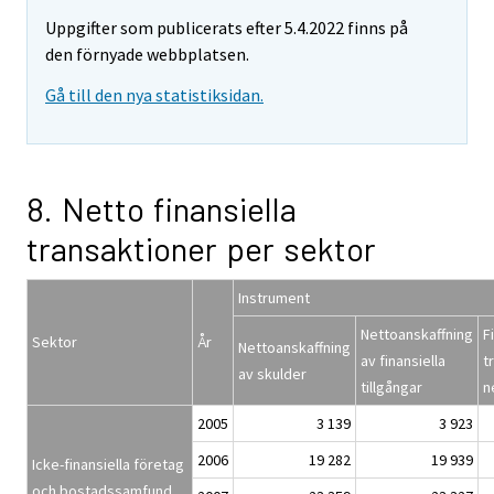
Uppgifter som publicerats efter 5.4.2022 finns på
den förnyade webbplatsen.
Gå till den nya statistiksidan.
8. Netto finansiella
transaktioner per sektor
Instrument
Nettoanskaffning
F
Sektor
År
Nettoanskaffning
av finansiella
t
av skulder
tillgångar
n
2005
3 139
3 923
2006
19 282
19 939
Icke-finansiella företag
och bostadssamfund