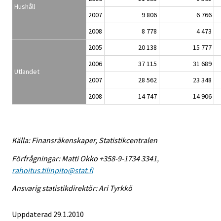
Hushåll
2007
9 806
6 766
2008
8 778
4 473
2005
20 138
15 777
2006
37 115
31 689
Utlandet
2007
28 562
23 348
2008
14 747
14 906
Källa: Finansräkenskaper, Statistikcentralen
Förfrågningar: Matti Okko +358-9-1734 3341,
rahoitus.tilinpito@stat.fi
Ansvarig statistikdirektör: Ari Tyrkkö
Uppdaterad 29.1.2010