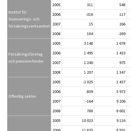
2005
311
548
Institut för
2006
-316
117
finansierings- och
2007
15
266
försäkringsverksamhet
2008
184
-269
2005
3 148
1 678
2006
1 495
1 433
Försäkringsföretag
och pensionsfonder
2007
1 240
975
2008
1 207
1 347
2005
-2 025
1 437
2006
-809
5 973
Offentlig sektor
2007
-164
9 206
2008
788
8 601
2005
10 023
9 116
2006
11 835
8 501