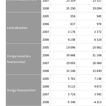
2007
23 359
23 327
2008
35 290
29 094
2005
356
945
2006
837
978
Centralbanken
2007
3 176
3 372
2008
6 108
6 320
2005
19 096
18 662
2006
30 668
31 166
Övriga monetära
finansinstitut
2007
29 003
28 060
2008
32 246
32 849
2005
5 782
7 148
2006
9 123
9 673
Övriga finansinstitut
2007
3 724
3 943
2008
-5 340
-4 313