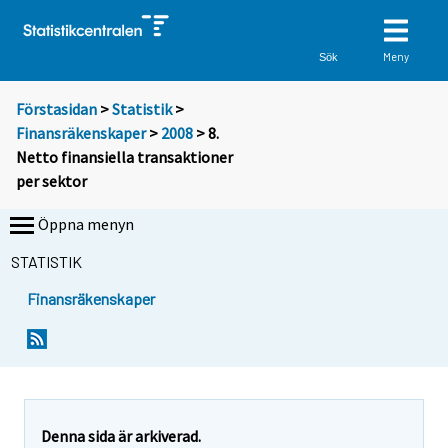
Meny
Sök
Förstasidan
>
Statistik
>
Finansräkenskaper
>
2008
> 8.
Netto finansiella transaktioner
per sektor
Öppna menyn
STATISTIK
Finansräkenskaper
Denna sida är arkiverad.