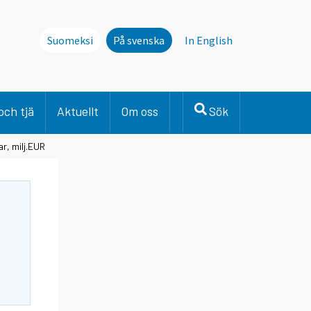
Suomeksi
På svenska
In English
och tjä
Aktuellt
Om oss
Sök
ar, milj.EUR