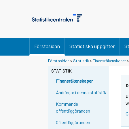
Förstasidan
Statistiska uppgifter
St
Förstasidan
>
Statistik
>
Finansräkenskaper
STATISTIK
Finansräkenskaper
D
Ändringar i denna statistik
U
w
Kommande
offentliggöranden
G
Offentliggöranden