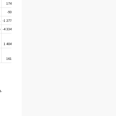
3
174
-225
3
-93
2 276
2
-1 277
-1 047
6
-4 334
2 364
1
1 404
1 615
8
161
526
9-