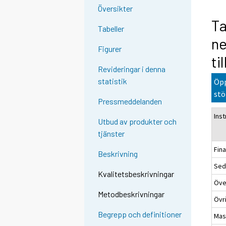
Översikter
Ta
Tabeller
ne
Figurer
ti
Revideringar i denna
statistik
Öpp
stö
Pressmeddelanden
Ins
Utbud av produkter och
tjänster
Fina
Beskrivning
Sed
Kvalitetsbeskrivningar
Öve
Metodbeskrivningar
Övri
Begrepp och definitioner
Mas