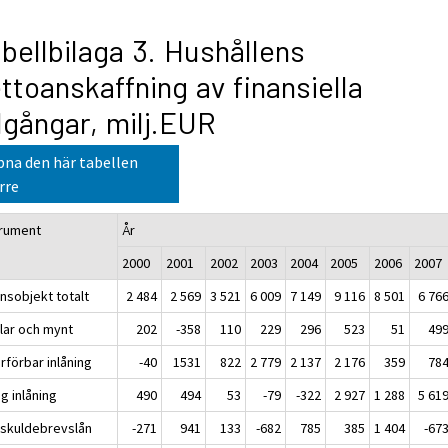
bellbilaga 3. Hushållens
ttoanskaffning av finansiella
llgångar, milj.EUR
na den här tabellen
rre
trument
År
2000
2001
2002
2003
2004
2005
2006
2007
nsobjekt totalt
2 484
2 569
3 521
6 009
7 149
9 116
8 501
6 76
lar och mynt
202
-358
110
229
296
523
51
49
rförbar inlåning
-40
1531
822
2 779
2 137
2 176
359
78
g inlåning
490
494
53
-79
-322
2 927
1 288
5 61
skuldebrevslån
-271
941
133
-682
785
385
1 404
-67