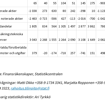
65
40
55
104
51
145
275
-90
erade aktier
-1 038
273
630
80
242
-398
10
-1 12
e noterade aktier
-2 463
-3 715
-586
427
-113
-2 016
-700
-1 04
dandelar
1 805
834
564
1 305
1 497
2 877
3 862
78
säkringstekniska
erver
3 043
2 268
1 555
2 264
2 090
3 108
1 649
2 06
talda/förutbetalda
omster och utgifter
379
-20
-174
-718
257
-741
151
49
a: Finansräkenskaper, Statistikcentralen
rågningar: Matti Okko +358-9-1734 3341, Marjatta Ropponen +358-
4 3323,
rahoitus.tilinpito@stat.fi
arig statistikdirektör: Ari Tyrkkö