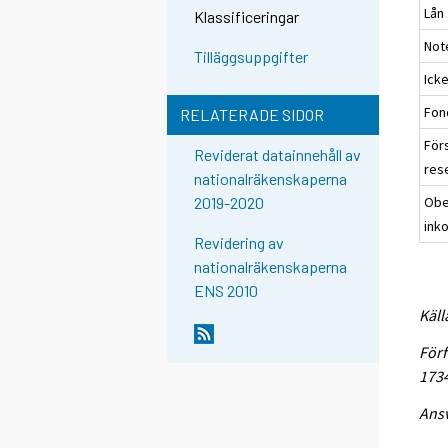
Lån
Klassificeringar
Not
Tilläggsuppgifter
Ick
Fon
RELATERADE SIDOR
För
Reviderat datainnehåll av
res
nationalräkenskaperna
Obe
2019-2020
ink
Revidering av
nationalräkenskaperna
ENS 2010
Käll
Förf
173
Ansv