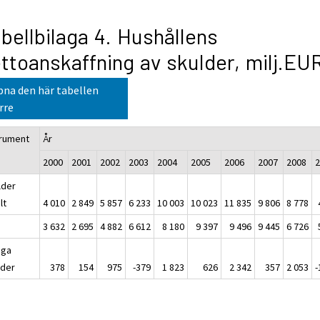
bellbilaga 4. Hushållens
ttoanskaffning av skulder, milj.EU
na den här tabellen
rre
trument
År
2000
2001
2002
2003
2004
2005
2006
2007
2008
lder
lt
4 010
2 849
5 857
6 233
10 003
10 023
11 835
9 806
8 778
3 632
2 695
4 882
6 612
8 180
9 397
9 496
9 445
6 726
iga
lder
378
154
975
-379
1 823
626
2 342
357
2 053
-