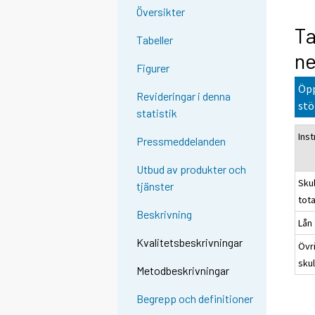
Översikter
Ta
Tabeller
ne
Figurer
Öpp
Revideringar i denna
stö
statistik
Ins
Pressmeddelanden
Utbud av produkter och
Sku
tjänster
tota
Beskrivning
Lån
Kvalitetsbeskrivningar
Övr
sku
Metodbeskrivningar
Begrepp och definitioner