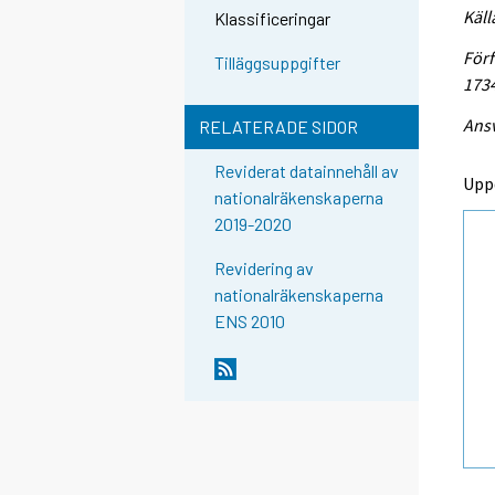
Käll
Klassificeringar
Förf
Tilläggsuppgifter
173
Ansv
RELATERADE SIDOR
Reviderat datainnehåll av
Upp
nationalräkenskaperna
2019-2020
Revidering av
nationalräkenskaperna
ENS 2010