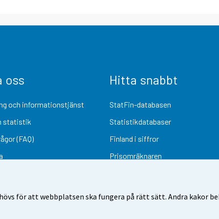
a oss
Hitta snabbt
ng och informationstjänst
StatFin-databasen
 statistik
Statistikdatabaser
rågor (FAQ)
Finland i siffror
a
Prisomräknaren
Kommande publiceringar
Undersökningsmaterial
övs för att webbplatsen ska fungera på rätt sätt. Andra kakor behö