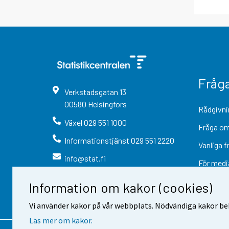
Fråg
Verkstadsgatan
13
00580
Helsingfors
Rådgivni
Växel
029 551 1000
Fråga om
Informationstjänst
029 551 2220
Vanliga f
info@stat.fi
För medi
Information om kakor (cookies)
Vi använder kakor på vår webbplats. Nödvändiga kakor beh
Läs mer om kakor.