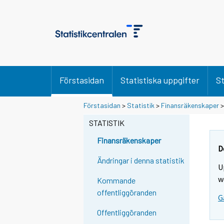
Förstasidan
Statistiska uppgifter
St
Förstasidan
>
Statistik
>
Finansräkenskaper
STATISTIK
Finansräkenskaper
D
Ändringar i denna statistik
U
w
Kommande
offentliggöranden
G
Offentliggöranden