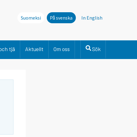
Suomeksi
På svenska
In English
och tjä
Aktuellt
Om oss
Sök