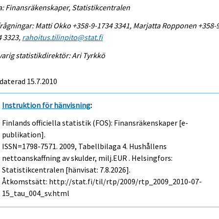
a: Finansräkenskaper, Statistikcentralen
rågningar: Matti Okko +358-9-1734 3341, Marjatta Ropponen +358-
4 3323,
rahoitus.tilinpito@stat.fi
arig statistikdirektör: Ari Tyrkkö
daterad 15.7.2010
Instruktion för hänvisning
:
Finlands officiella statistik (FOS): Finansräkenskaper [e-
publikation].
ISSN=1798-7571. 2009, Tabellbilaga 4. Hushållens
nettoanskaffning av skulder, milj.EUR . Helsingfors:
Statistikcentralen [hänvisat: 7.8.2026].
Åtkomstsätt: http://stat.fi/til/rtp/2009/rtp_2009_2010-07-
15_tau_004_sv.html