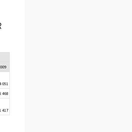
R
2009
4 051
5 468
1 417