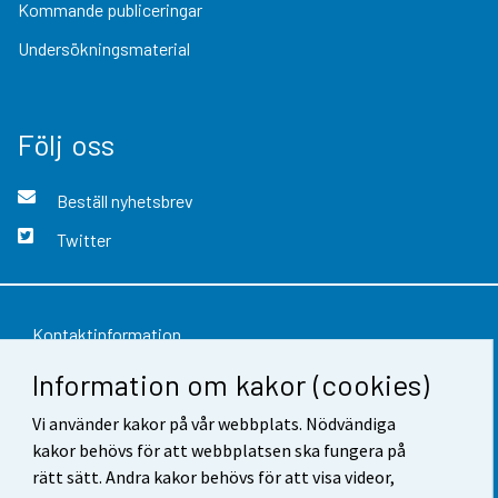
Kommande publiceringar
Undersökningsmaterial
Följ oss
Beställ nyhetsbrev
Twitter
Kontaktinformation
Information om kakor (cookies)
Respons
Vi använder kakor på vår webbplats. Nödvändiga
Användarvillkor
kakor behövs för att webbplatsen ska fungera på
Dataskydd
rätt sätt. Andra kakor behövs för att visa videor,