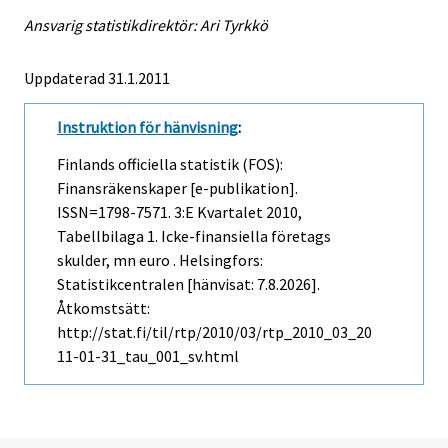
Ansvarig statistikdirektör: Ari Tyrkkö
Uppdaterad 31.1.2011
Instruktion för hänvisning
:
Finlands officiella statistik (FOS):
Finansräkenskaper [e-publikation].
ISSN=1798-7571.
3:e Kvartalet
2010,
Tabellbilaga 1. Icke-finansiella företags
skulder, mn euro . Helsingfors:
Statistikcentralen [hänvisat: 7.8.2026].
Åtkomstsätt:
http://stat.fi/til/rtp/2010/03/rtp_2010_03_20
11-01-31_tau_001_sv.html