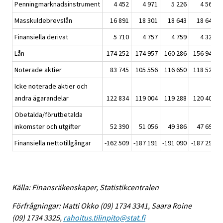
Penningmarknadsinstrument
4 452
4 971
5 226
4 561
Masskuldebrevslån
16 891
18 301
18 643
18 648
Finansiella derivat
5 710
4 757
4 759
4 329
Lån
174 252
174 957
160 286
156 941
Noterade aktier
83 745
105 556
116 650
118 521
Icke noterade aktier och
andra ägarandelar
122 834
119 004
119 288
120 409
Obetalda/förutbetalda
inkomster och utgifter
52 390
51 056
49 386
47 699
Finansiella nettotillgångar
-162 509
-187 191
-191 090
-187 293
Källa: Finansräkenskaper, Statistikcentralen
Förfrågningar: Matti Okko (09) 1734 3341, Saara Roine
(09) 1734 3325,
rahoitus.tilinpito@stat.fi