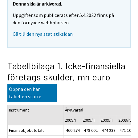
Denna sida är arkiverad.
Uppgifter som publicerats efter 5.4.2022 finns på
den förnyade webbplatsen.
Gå till den nya statistiksidan.
Tabellbilaga 1. Icke-finansiella
företags skulder, mn euro
Öppna den här
tabellen större
Instrument
År/Kvartal
2009/I
2009/II
2009/III
2009/IV
2
Finansobjekt totalt
460 274
478 602
474 238
471 108