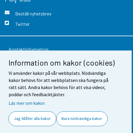
Beställ nyhetsbrev
Twitter
Kontaktinformation
Information om kakor (cookies)
Respons
Vi använder kakor på vår webbplats. Nödvändiga
Användarvillkor
kakor behövs för att webbplatsen ska fungera på
Dataskydd
rätt sätt. Andra kakor behövs för att visa videor,
poddar och feedbacktjäster.
Tillgänglighet
Läs mer om kakor.
Information om webbplatsen
Jag tillåter alla kakor
Bara nödvändiga kakor
Cookie-inställningar