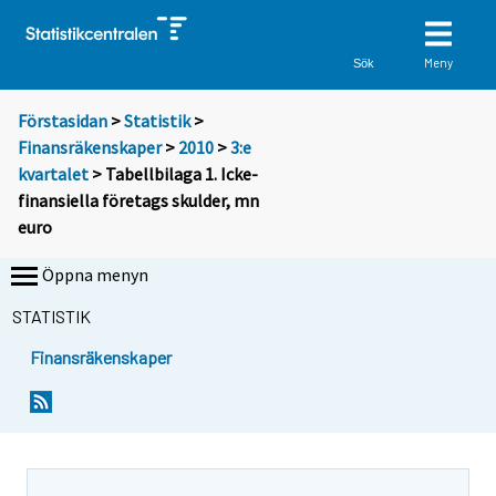
Meny
Sök
Förstasidan
>
Statistik
>
Finansräkenskaper
>
2010
>
3:e
kvartalet
> Tabellbilaga 1. Icke-
finansiella företags skulder, mn
euro
Öppna menyn
STATISTIK
Finansräkenskaper