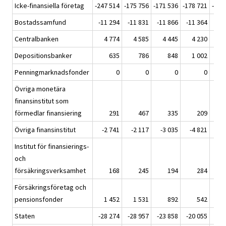
Icke-finansiella företag
-247 514
-175 756
-171 536
-178 721
-220
Bostadssamfund
-11 294
-11 831
-11 866
-11 364
-11
Centralbanken
4 774
4 585
4 445
4 230
5
Depositionsbanker
635
786
848
1 002
Penningmarknadsfonder
0
0
0
0
Övriga monetära
finansinstitut som
förmedlar finansiering
291
467
335
209
Övriga finansinstitut
-2 741
-2 117
-3 035
-4 821
-5
Institut för finansierings-
och
försäkringsverksamhet
168
245
194
284
Försäkringsföretag och
pensionsfonder
1 452
1 531
892
542
2
Staten
-28 274
-28 957
-23 858
-20 055
-11