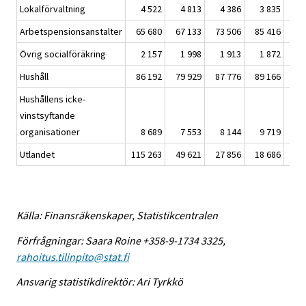
Lokalförvaltning
4 522
4 813
4 386
3 835
3
Arbetspensionsanstalter
65 680
67 133
73 506
85 416
98
Övrig socialföräkring
2 157
1 998
1 913
1 872
1
Hushåll
86 192
79 929
87 776
89 166
99
Hushållens icke-
vinstsyftande
organisationer
8 689
7 553
8 144
9 719
12
Utlandet
115 263
49 621
27 856
18 686
26
Källa: Finansräkenskaper, Statistikcentralen
Förfrågningar: Saara Roine +358-9-1734 3325,
rahoitus.tilinpito@stat.fi
Ansvarig statistikdirektör: Ari Tyrkkö