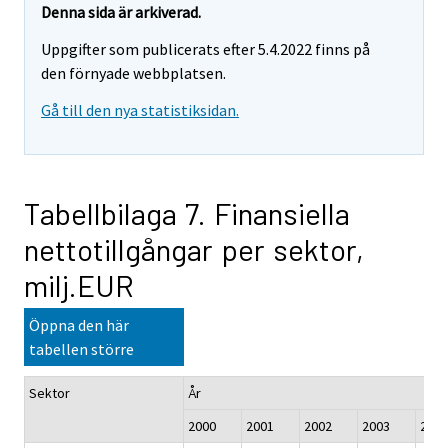
Denna sida är arkiverad.
Uppgifter som publicerats efter 5.4.2022 finns på
den förnyade webbplatsen.
Gå till den nya statistiksidan.
Tabellbilaga 7. Finansiella
nettotillgångar per sektor,
milj.EUR
Öppna den här
tabellen större
Sektor
År
2000
2001
2002
2003
2004