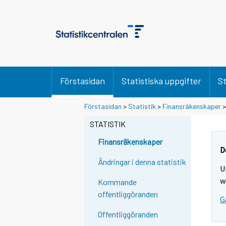
Förstasidan
Statistiska uppgifter
St
Förstasidan
>
Statistik
>
Finansräkenskaper
STATISTIK
Finansräkenskaper
D
Ändringar i denna statistik
U
w
Kommande
offentliggöranden
G
Offentliggöranden