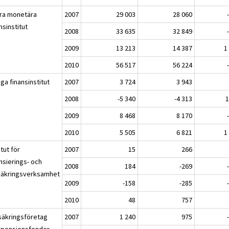
ra monetära
2007
29 003
28 060
nsinstitut
2008
33 635
32 849
2009
13 213
14 387
1
2010
56 517
56 224
ga finansinstitut
2007
3 724
3 943
2008
-5 340
-4 313
2009
8 468
8 170
2010
5 505
6 821
1
itut för
2007
15
266
nsierings- och
2008
184
-269
säkringsverksamhet
2009
-158
-285
2010
48
757
säkringsföretag
2007
1 240
975
 pensionsfonder