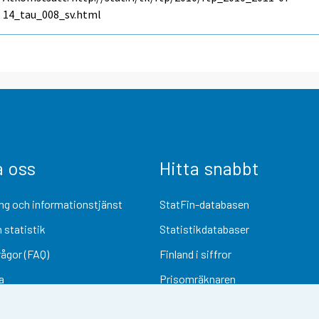
14_tau_008_sv.html
a oss
Hitta snabbt
ng och informationstjänst
StatFin-databasen
 statistik
Statistikdatabaser
rågor (FAQ)
Finland i siffror
a
Prisomräknaren
Kommande publiceringar