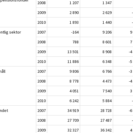
2008
1 207
1 347
2009
2 890
2 629
2010
1 893
1 440
ntlig sektor
2007
-164
9 206
9
2008
788
8 601
7
2009
13 501
8 908
-4
2010
11 886
6 348
-5
håll
2007
9 806
6 766
-3
2008
8 778
4 473
-4
2009
4 051
7 540
3
2010
6 242
5 884
andet
2007
34 919
28 728
-6
2008
27 709
27 487
2009
32 327
36 342
4