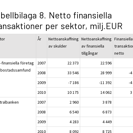
bellbilaga 8. Netto finansiella
ansaktioner per sektor, milj.EUR
tor
År
Nettoanskaffning
Nettoanskaffning
Finansiella
av skulder
av finansiella
transaktio
tillgångar
netto
-finansiella företag
2007
22 373
22 596
 bostadssamfund
2008
33 546
28 999
-4
2009
-7 186
-11 392
-4
2010
10 175
14 062
3
tralbanken
2007
2 960
3 878
2008
6 540
6 873
2009
4 283
4 449
2010
8 092
8 725