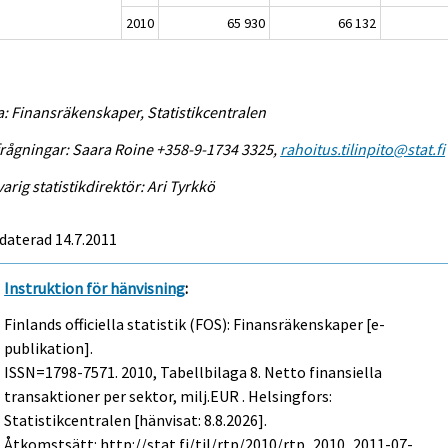
2010
65 930
66 132
a: Finansräkenskaper, Statistikcentralen
rågningar: Saara Roine +358-9-1734 3325,
rahoitus.tilinpito@stat.fi
arig statistikdirektör: Ari Tyrkkö
daterad 14.7.2011
Instruktion för hänvisning
:
Finlands officiella statistik (FOS): Finansräkenskaper [e-
publikation].
ISSN=1798-7571. 2010, Tabellbilaga 8. Netto finansiella
transaktioner per sektor, milj.EUR . Helsingfors:
Statistikcentralen [hänvisat: 8.8.2026].
Åtkomstsätt: http://stat.fi/til/rtp/2010/rtp_2010_2011-07-