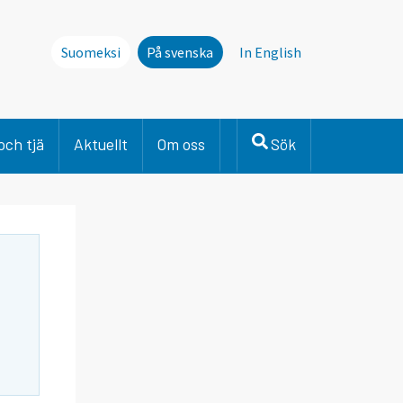
Suomeksi
På svenska
In English
och tjä
Aktuellt
Om oss
Sök