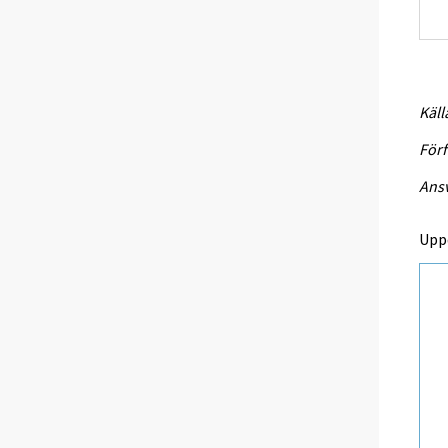
Käll
Förf
Ansv
Upp