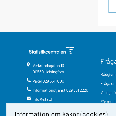
Fråg
Verkstadsgatan
13
00580
Helsingfors
Rådgivni
Växel
029 551 1000
Fråga om
Informationstjänst
029 551 2220
Vanliga f
info@stat.fi
För medi
Information om kakor (cookies)