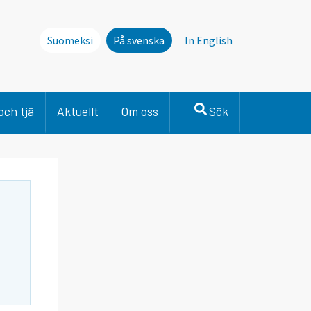
Suomeksi
På svenska
In English
och tjä
Aktuellt
Om oss
Sök