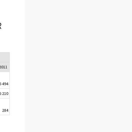
R
2011
6 494
6 210
284