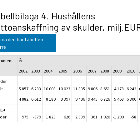
bellbilaga 4. Hushållens
ttoanskaffning av skulder, milj.EU
na den här tabellen
rre
trument
År
2002
2003
2004
2005
2006
2007
2008
2009
2010
lder
lt
5 857
6 233
10 003
10 023
11 835
9 806
8 651
4 178
6 242
4 882
6 612
8 180
9 397
9 496
9 445
6 726
5 468
6 300
iga
lder
975
-379
1 823
626
2 339
361
1 926
-1 290
-58