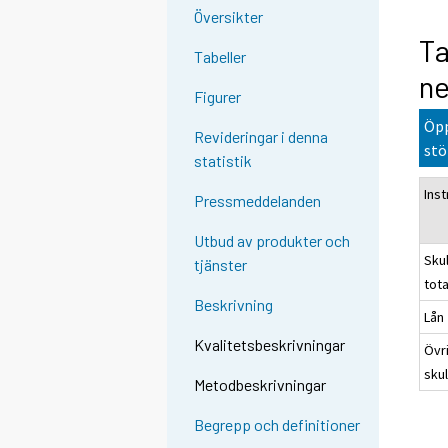
Översikter
Ta
Tabeller
ne
Figurer
Öpp
Revideringar i denna
stö
statistik
Ins
Pressmeddelanden
Utbud av produkter och
Sku
tjänster
tota
Beskrivning
Lån
Kvalitetsbeskrivningar
Övr
sku
Metodbeskrivningar
Begrepp och definitioner