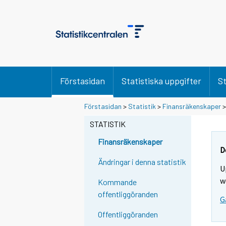
Förstasidan
Statistiska uppgifter
St
Förstasidan
>
Statistik
>
Finansräkenskaper
STATISTIK
Finansräkenskaper
D
Ändringar i denna statistik
U
w
Kommande
offentliggöranden
G
Offentliggöranden