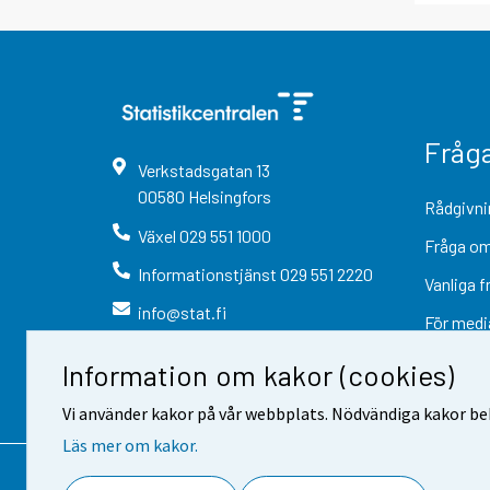
Fråg
Verkstadsgatan
13
00580
Helsingfors
Rådgivni
Växel
029 551 1000
Fråga om
Informationstjänst
029 551 2220
Vanliga f
info@stat.fi
För medi
Information om kakor (cookies)
Vi använder kakor på vår webbplats. Nödvändiga kakor beh
Läs mer om kakor.