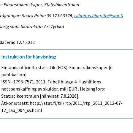
a: Finansräkenskaper, Statistikcentralen
rågningar: Saara Roine 09 1734 3325,
rahoitus.tilinpito@stat.fi
arig statistikdirektör: Ari Tyrkkö
daterad 12.7.2012
Instruktion för hänvisning
:
Finlands officiella statistik (FOS): Finansräkenskaper [e-
publikation].
ISSN=1798-7571. 2011, Tabellbilaga 4. Hushållens
nettoanskaffning av skulder, milj.EUR . Helsingfors:
Statistikcentralen [hänvisat: 7.8.2026].
Åtkomstsätt: http://stat.fi/til/rtp/2011/rtp_2011_2012-07-
12_tau_004_sv.html