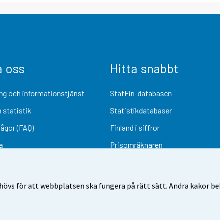
a oss
Hitta snabbt
ng och informationstjänst
StatFin-databasen
 statistik
Statistikdatabaser
rågor (FAQ)
Finland i siffror
a
Prisomräknaren
Kommande publiceringar
Undersökningsmaterial
övs för att webbplatsen ska fungera på rätt sätt. Andra kakor behö