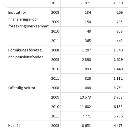
2011
-1 971
-1 850
Institut för
2008
184
-269
finansierings- och
2009
-158
-285
försäkringsverksamhet
2010
48
757
2011
365
443
Försäkringsföretag
2008
1 207
1 349
och pensionsfonder
2009
2 890
2 629
2010
1 893
1 440
2011
829
1 112
Offentlig sektor
2008
688
8 753
2009
13 573
8 758
2010
11 602
6 158
2011
7 771
5 736
Hushåll
2008
8 651
4 473