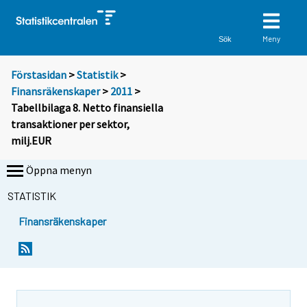
Meny
Sök
Förstasidan
>
Statistik
>
Finansräkenskaper
>
2011
>
Tabellbilaga 8. Netto finansiella
transaktioner per sektor,
milj.EUR
Öppna menyn
STATISTIK
Finansräkenskaper