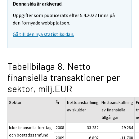
Denna sida är arkiverad.
Uppgifter som publicerats efter 5.4.2022 finns på
den förnyade webbplatsen.
Gå till den nya statistiksidan.
Tabellbilaga 8. Netto
finansiella transaktioner per
sektor, milj.EUR
Sektor
År
Nettoanskaffning
Nettoanskaffning
F
av skulder
av finansiella
t
tillgångar
n
Icke-finansiella företag
2008
33 252
29 284
och bostadssamfund
2009
-6 892
-11 708