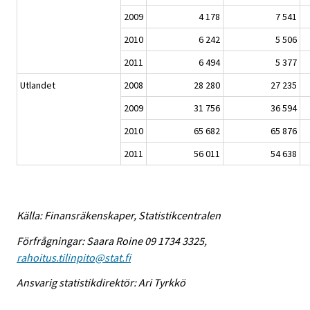
2009
4 178
7 541
2010
6 242
5 506
2011
6 494
5 377
Utlandet
2008
28 280
27 235
2009
31 756
36 594
2010
65 682
65 876
2011
56 011
54 638
Källa: Finansräkenskaper, Statistikcentralen
Förfrågningar: Saara Roine 09 1734 3325,
rahoitus.tilinpito@stat.fi
Ansvarig statistikdirektör: Ari Tyrkkö