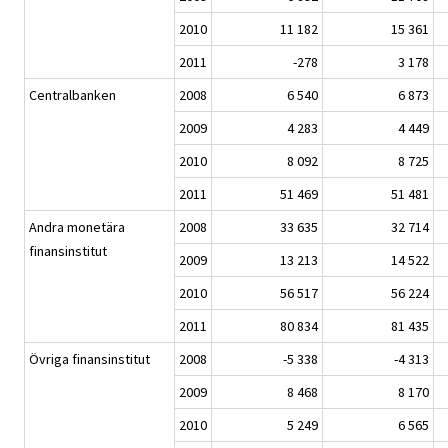
2010
11 182
15 361
2011
-278
3 178
Centralbanken
2008
6 540
6 873
2009
4 283
4 449
2010
8 092
8 725
2011
51 469
51 481
Andra monetära
2008
33 635
32 714
finansinstitut
2009
13 213
14 522
2010
56 517
56 224
2011
80 834
81 435
Övriga finansinstitut
2008
-5 338
-4 313
2009
8 468
8 170
2010
5 249
6 565