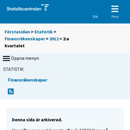
Meny
Sök
Förstasidan
>
Statistik
>
Finansräkenskaper
>
2012
>
2:a
kvartalet
Öppna menyn
STATISTIK
Finansräkenskaper
Denna sida är arkiverad.