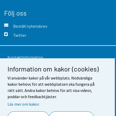
Följ oss
Beställ nyhetsbrev
Twitter
Kontaktinformation
Information om kakor (cookies)
Respons
Vi använder kakor på vår webbplats. Nödvändiga
Användarvillkor
kakor behövs för att webbplatsen ska fungera på
Dataskydd
rätt sätt. Andra kakor behövs för att visa videor,
poddar och feedbacktjäster.
Tillgänglighet
Läs mer om kakor.
Information om webbplatsen