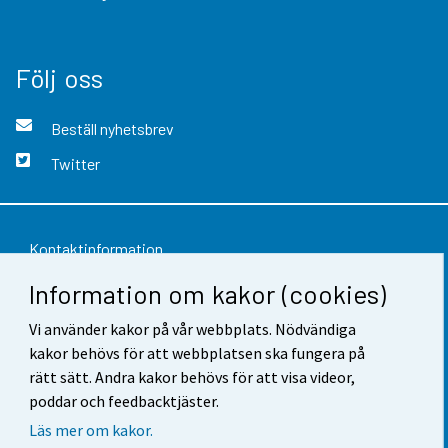
Följ oss
Beställ nyhetsbrev
Twitter
Kontaktinformation
Information om kakor (cookies)
Respons
Vi använder kakor på vår webbplats. Nödvändiga
Användarvillkor
kakor behövs för att webbplatsen ska fungera på
Dataskydd
rätt sätt. Andra kakor behövs för att visa videor,
poddar och feedbacktjäster.
Tillgänglighet
Läs mer om kakor.