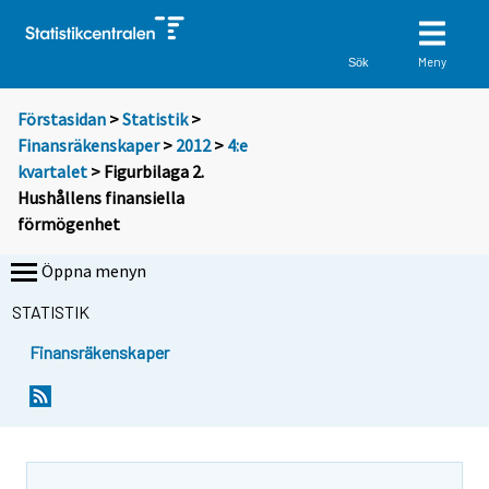
Meny
Sök
Förstasidan
>
Statistik
>
Finansräkenskaper
>
2012
>
4:e
kvartalet
> Figurbilaga 2.
Hushållens finansiella
förmögenhet
Öppna menyn
STATISTIK
Finansräkenskaper