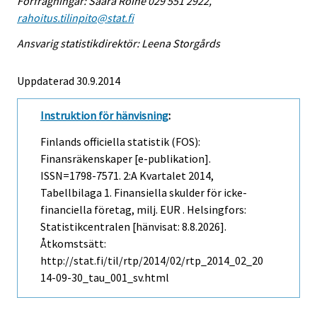
Förfrågningar: Saara Roine 029 551 2922,
rahoitus.tilinpito@stat.fi
Ansvarig statistikdirektör: Leena Storgårds
Uppdaterad 30.9.2014
Instruktion för hänvisning
:
Finlands officiella statistik (FOS):
Finansräkenskaper [e-publikation].
ISSN=1798-7571.
2:a Kvartalet
2014,
Tabellbilaga 1. Finansiella skulder för icke-
financiella företag, milj. EUR . Helsingfors:
Statistikcentralen [hänvisat: 8.8.2026].
Åtkomstsätt:
http://stat.fi/til/rtp/2014/02/rtp_2014_02_20
14-09-30_tau_001_sv.html