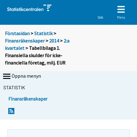
Meny
Sök
Förstasidan
>
Statistik
>
Finansräkenskaper
>
2014
>
2:a
kvartalet
> Tabellbilaga 1.
Finansiella skulder för icke-
financiella företag, milj. EUR
Öppna menyn
STATISTIK
Finansräkenskaper