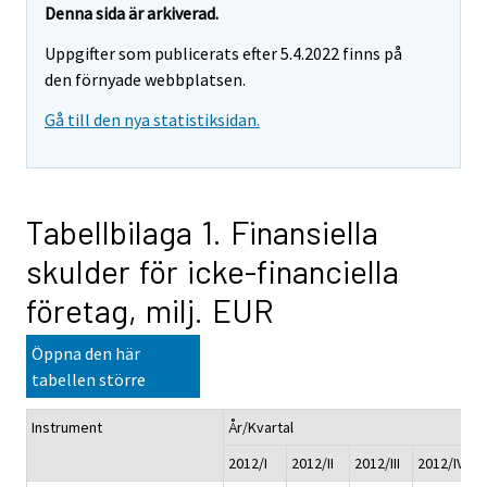
Denna sida är arkiverad.
Uppgifter som publicerats efter 5.4.2022 finns på
den förnyade webbplatsen.
Gå till den nya statistiksidan.
Tabellbilaga 1. Finansiella
skulder för icke-financiella
företag, milj. EUR
Öppna den här
tabellen större
Instrument
År/Kvartal
2012/I
2012/II
2012/III
2012/IV
2