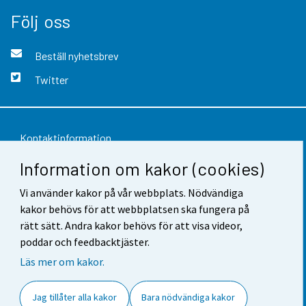
Följ oss
Beställ nyhetsbrev
Twitter
Kontaktinformation
Information om kakor (cookies)
Respons
Vi använder kakor på vår webbplats. Nödvändiga
Användarvillkor
kakor behövs för att webbplatsen ska fungera på
Dataskydd
rätt sätt. Andra kakor behövs för att visa videor,
poddar och feedbacktjäster.
Tillgänglighet
Läs mer om kakor.
Information om webbplatsen
Jag tillåter alla kakor
Bara nödvändiga kakor
Cookie-inställningar