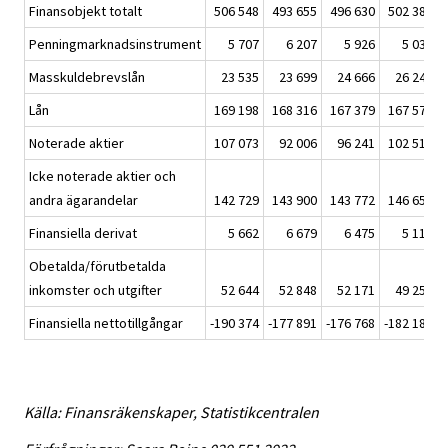
Finansobjekt totalt
506 548
493 655
496 630
502 380
Penningmarknadsinstrument
5 707
6 207
5 926
5 031
Masskuldebrevslån
23 535
23 699
24 666
26 246
Lån
169 198
168 316
167 379
167 571
Noterade aktier
107 073
92 006
96 241
102 518
Icke noterade aktier och
andra ägarandelar
142 729
143 900
143 772
146 650
Finansiella derivat
5 662
6 679
6 475
5 114
Obetalda/förutbetalda
inkomster och utgifter
52 644
52 848
52 171
49 250
Finansiella nettotillgångar
-190 374
-177 891
-176 768
-182 184
Källa: Finansräkenskaper, Statistikcentralen