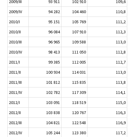
2009/III
93 911
102 910
109,6
2009/IV
94 282
104 460
110,8
2010/I
95 151
105 769
111,2
2010/II
96 084
107 910
112,3
2010/III
96 965
109 588
113,0
2010/IV
98 413
111 050
112,8
2011/I
99 385
112 005
112,7
2011/II
100 934
114 031
113,0
2011/III
101 812
115 835
113,8
2011/IV
102 782
117 309
114,1
2012/I
103 091
118 519
115,0
2012/II
103 838
120 767
116,3
2012/III
104 821
122 548
116,9
2012/IV
105 244
123 380
117,2