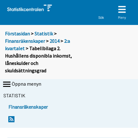
Meny
Sök
Förstasidan
>
Statistik
>
Finansräkenskaper
>
2014
>
2:a
kvartalet
> Tabellbilaga 2.
Hushållens disponibla inkomst,
låneskulder och
skuldsättningsgrad
Öppna menyn
STATISTIK
Finansräkenskaper