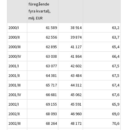
föregående
fyra kvartal),
milj. EUR
2000/I
61 589
38 914
63,2
2000/II
62 556
39 874
63,7
2000/III
62 895
41 127
65,4
2000/IV
63 038
41 864
66,4
2001/I
63 077
42 602
67,5
2001/II
64 381
43 484
67,5
2001/III
65 717
44 312
67,4
2001/IV
66 681
45 062
67,6
2002/I
69 155
45 591
65,9
2002/II
68 093
46 960
69,0
2002/III
68 264
48 172
70,6