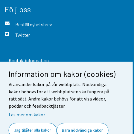
Följ oss
Beställ nyhetsbrev
Twitter
Kontaktinformation
Information om kakor (cookies)
Respons
Vi använder kakor på vår webbplats. Nödvändiga
Användarvillkor
kakor behövs för att webbplatsen ska fungera på
Dataskydd
rätt sätt. Andra kakor behövs för att visa videor,
poddar och feedbacktjäster.
Tillgänglighet
Läs mer om kakor.
Information om webbplatsen
Jag tillåter alla kakor
Bara nödvändiga kakor
Cookie-inställningar