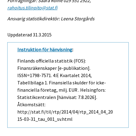
Förfrågningar: Saara Roine 029 551 2922,
rahoitus.tilinpito@stat.fi
Ansvarig statistikdirektör: Leena Storgårds
Uppdaterad 31.3.2015
Instruktion för hänvisning
:
Finlands officiella statistik (FOS):
Finansräkenskaper [e-publikation].
ISSN=1798-7571.
4:e Kvartalet
2014,
Tabellbilaga 1. Finansiella skulder för icke-
financiella företag, milj. EUR . Helsingfors:
Statistikcentralen [hänvisat: 7.8.2026].
Åtkomstsätt:
http://stat.fi/til/rtp/2014/04/rtp_2014_04_20
15-03-31_tau_001_sv.html