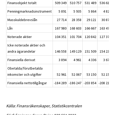
Finansobjekt totalt
509 349
510 757
531 489
536 619
Penningmarknadsinstrument
5 891
5 935
5 864
4 825
Masskuldebrevslån
27 714
28 358
29 121
30 874
Lån
167 980
168 603
166 667
163 472
Noterade aktier
104 351
101 704
120 842
127 379
Icke noterade aktier och
andra ägarandelar
146 558
149 129
151 509
154 232
Finansiella derivat
3 894
4 961
4 336
3 679
Obetalda/förutbetalda
inkomster och utgifter
52 961
52 067
53 150
52 158
Finansiella nettotillgångar
-184 289
-186 247
-203 854
-208 215
Källa: Finansräkenskaper, Statistikcentralen