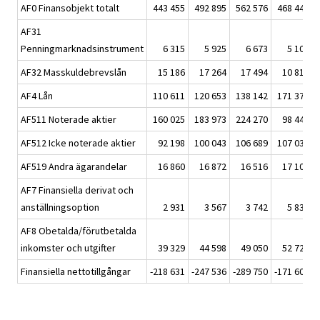
AF0 Finansobjekt totalt
443 455
492 895
562 576
468 440
AF31
Penningmarknadsinstrument
6 315
5 925
6 673
5 107
AF32 Masskuldebrevslån
15 186
17 264
17 494
10 810
AF4 Lån
110 611
120 653
138 142
171 373
AF511 Noterade aktier
160 025
183 973
224 270
98 442
AF512 Icke noterade aktier
92 198
100 043
106 689
107 037
AF519 Andra ägarandelar
16 860
16 872
16 516
17 109
AF7 Finansiella derivat och
anställningsoption
2 931
3 567
3 742
5 837
AF8 Obetalda/förutbetalda
inkomster och utgifter
39 329
44 598
49 050
52 725
Finansiella nettotillgångar
-218 631
-247 536
-289 750
-171 609