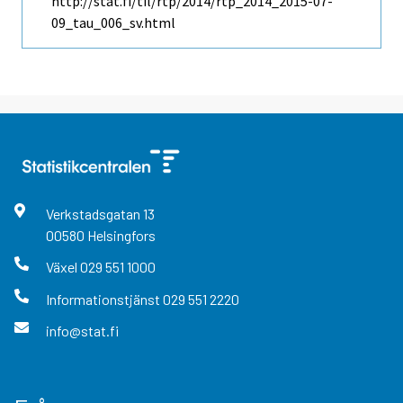
http://stat.fi/til/rtp/2014/rtp_2014_2015-07-
09_tau_006_sv.html
Verkstadsgatan
13
00580
Helsingfors
Växel
029 551 1000
Informationstjänst
029 551 2220
info@stat.fi