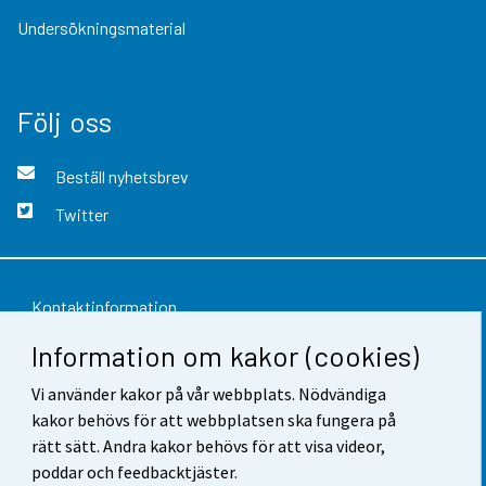
Undersökningsmaterial
Följ oss
Beställ nyhetsbrev
Twitter
Kontaktinformation
Information om kakor (cookies)
Respons
Vi använder kakor på vår webbplats. Nödvändiga
Användarvillkor
kakor behövs för att webbplatsen ska fungera på
Dataskydd
rätt sätt. Andra kakor behövs för att visa videor,
poddar och feedbacktjäster.
Tillgänglighet