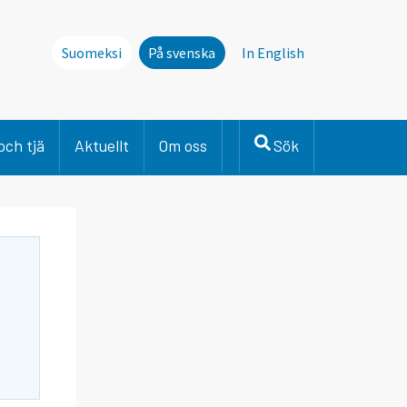
Suomeksi
På svenska
In English
och tjä
Aktuellt
Om oss
Sök