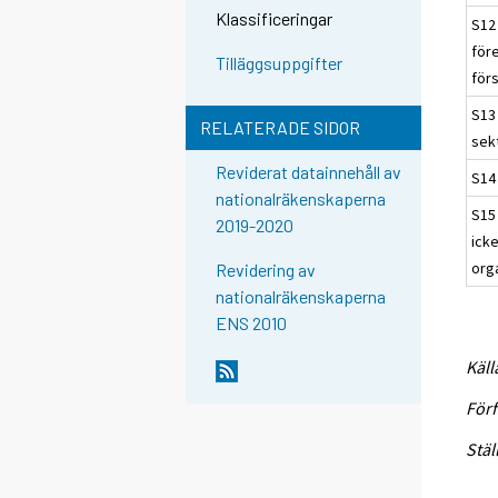
Klassificeringar
S12 
för
Tilläggsuppgifter
för
S13 
RELATERADE SIDOR
sek
Reviderat datainnehåll av
S14
nationalräkenskaperna
S15
2019-2020
ick
org
Revidering av
nationalräkenskaperna
ENS 2010
Käll
Förf
Stäl