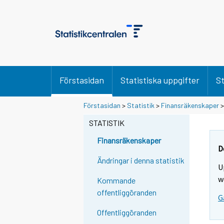
Förstasidan
Statistiska uppgifter
St
Förstasidan
>
Statistik
>
Finansräkenskaper
STATISTIK
Finansräkenskaper
D
Ändringar i denna statistik
U
w
Kommande
offentliggöranden
G
Offentliggöranden