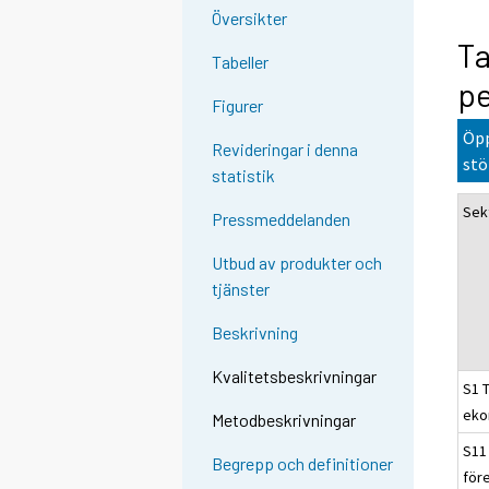
Översikter
Ta
Tabeller
pe
Figurer
Öpp
Revideringar i denna
stö
statistik
Sek
Pressmeddelanden
Utbud av produkter och
tjänster
Beskrivning
Kvalitetsbeskrivningar
S1 
eko
Metodbeskrivningar
S11 
Begrepp och definitioner
för