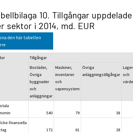
bellbilaga 10. Tillgångar uppdelade
r sektor i 2014, md. EUR
na den här tabellen
rre
tor
Tillgångar
Bostäder,
Maskiner,
Övriga
Lager
Övriga
inventarier
anläggningstillgångar
och
byggnader
och
värd
och
vapensystem
anläggningar
Totala
nomin
540
79
38
Icke-finansiella
etag
172
61
28