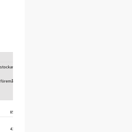
stockar
Mark
Finansiella
Skulder
Nettotillgångar
tillgångar
eföremål
85
193
1 702
1 695
943
41
39
329
574
95