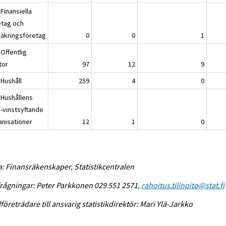
Finansiella
etag och
säkringsföretag
0
0
1
Offentlig
tor
97
12
9
 Hushåll
259
4
0
 Hushållens
e-vinstsyftande
anisationer
12
1
0
a: Finansräkenskaper, Statistikcentralen
rågningar: Peter Parkkonen 029 551 2571,
rahoitus.tilinpito@stat.fi
lföreträdare till ansvarig statistikdirektör: Mari Ylä-Jarkko