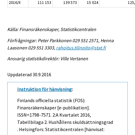
2016/II
111 153
139 573
15 024
125
Källa: Finansräkenskaper, Statistikcentralen
Förfrågningar: Peter Parkkonen 029 551 2571, Henna
Laasonen 029 551 3303,
rahoitus.tilinpito@stat.fi
Ansvarig statistikdirektör: Ville Vertanen
Uppdaterad 30.9.2016
Instruktion för hänvisning
:
Finlands officiella statistik (FOS):
Finansräkenskaper [e-publikation].
ISSN=1798-7571.
2:a Kvartalet
2016,
Tabellbilaga 2. Hushållens skuldsättningsgrad
. Helsingfors: Statistikcentralen [hänvisat: