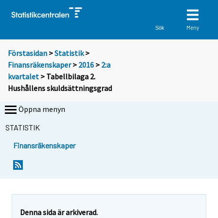
Meny
Sök
Förstasidan
>
Statistik
>
Finansräkenskaper
>
2016
>
2:a
kvartalet
> Tabellbilaga 2.
Hushållens skuldsättningsgrad
Öppna menyn
STATISTIK
Finansräkenskaper
Denna sida är arkiverad.