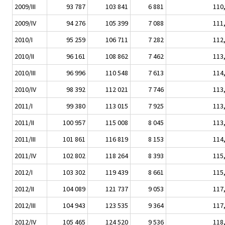
2009/III
93 787
103 841
6 881
110
2009/IV
94 276
105 399
7 088
111
2010/I
95 259
106 711
7 282
112
2010/II
96 161
108 862
7 462
113
2010/III
96 996
110 548
7 613
114
2010/IV
98 392
112 021
7 746
113
2011/I
99 380
113 015
7 925
113
2011/II
100 957
115 008
8 045
113
2011/III
101 861
116 819
8 153
114
2011/IV
102 802
118 264
8 393
115
2012/I
103 302
119 439
8 661
115
2012/II
104 089
121 737
9 053
117
2012/III
104 943
123 535
9 364
117
2012/IV
105 465
124 520
9 536
118