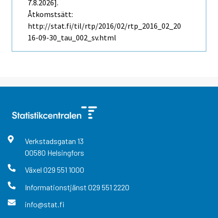
7.8.2026].
Åtkomstsätt:
http://stat.fi/til/rtp/2016/02/rtp_2016_02_20
16-09-30_tau_002_sv.html
Verkstadsgatan
13
00580
Helsingfors
Växel
029 551 1000
Informationstjänst
029 551 2220
info@stat.fi