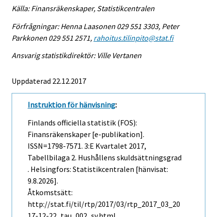
Källa: Finansräkenskaper, Statistikcentralen
Förfrågningar: Henna Laasonen 029 551 3303, Peter
Parkkonen 029 551 2571,
rahoitus.tilinpito@stat.fi
Ansvarig statistikdirektör: Ville Vertanen
Uppdaterad 22.12.2017
Instruktion för hänvisning
:
Finlands officiella statistik (FOS):
Finansräkenskaper [e-publikation].
ISSN=1798-7571.
3:e Kvartalet
2017,
Tabellbilaga 2. Hushållens skuldsättningsgrad
. Helsingfors: Statistikcentralen [hänvisat:
9.8.2026].
Åtkomstsätt:
http://stat.fi/til/rtp/2017/03/rtp_2017_03_20
17-12-22_tau_002_sv.html