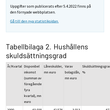
Uppgifter som publicerats efter 5.4.2022 finns på
den förnyade webbplatsen.
Gå till den nya statistiksidan.
Tabellbilaga 2. Hushållens
skuldsättningsgrad
År/Kvartal
Disponibel
Låneskulder,
Varav
Skuldsättningsgra
inkomst
mn euro
bolagslån,
%
(summan av
mn euro
föregående
fyra
kvartal), mn
euro
2000
63 038
42 576
3 013
67