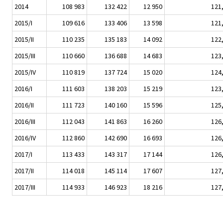
2014
108 983
132 422
12 950
121
2015/I
109 616
133 406
13 598
121
2015/II
110 235
135 183
14 092
122
2015/III
110 660
136 688
14 683
123
2015/IV
110 819
137 724
15 020
124
2016/I
111 603
138 203
15 219
123
2016/II
111 723
140 160
15 596
125
2016/III
112 043
141 863
16 260
126
2016/IV
112 860
142 690
16 693
126
2017/I
113 433
143 317
17 144
126
2017/II
114 018
145 114
17 607
127
2017/III
114 933
146 923
18 216
127