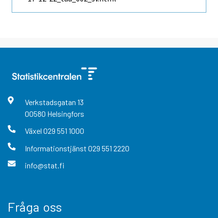
Verkstadsgatan
13
00580
Helsingfors
Växel
029 551 1000
Informationstjänst
029 551 2220
info@stat.fi
Fråga oss