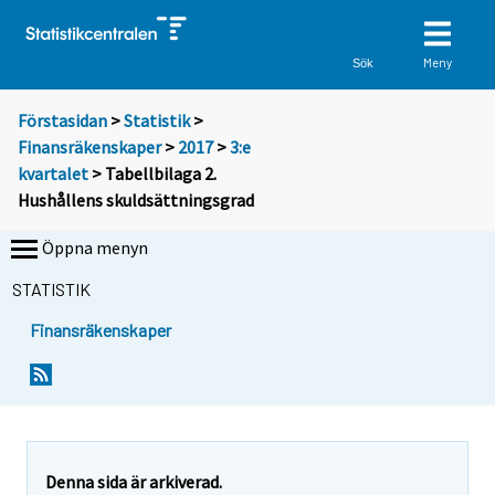
Meny
Sök
Förstasidan
>
Statistik
>
Finansräkenskaper
>
2017
>
3:e
kvartalet
> Tabellbilaga 2.
Hushållens skuldsättningsgrad
Öppna menyn
STATISTIK
Finansräkenskaper
Denna sida är arkiverad.