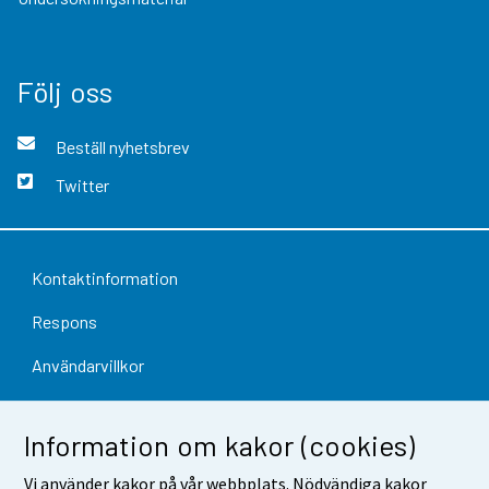
Följ oss
Beställ nyhetsbrev
Twitter
Kontaktinformation
Respons
Användarvillkor
Dataskydd
Information om kakor (cookies)
Tillgänglighet
Vi använder kakor på vår webbplats. Nödvändiga kakor