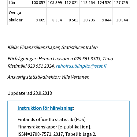
Lån
100 057
105 399
112 021
118 264
124 520
127 759
132
Övriga
skulder
9 609
8 334
8 561
10 706
9 844
10 844
8
Källa: Finansräkenskaper, Statistikcentralen
Förfrågningar: Henna Laasonen 029 551 3303, Timo
Ristimäki 029 551 2324,
rahoitus.tilinpito@stat.fi
Ansvarig statistikdirektör: Ville Vertanen
Uppdaterad 28.9.2018
Instruktion för hänvisning
:
Finlands officiella statistik (FOS):
Finansräkenskaper [e-publikation].
ISSN=1798-7571. 2017, Tabellbilaga 2.