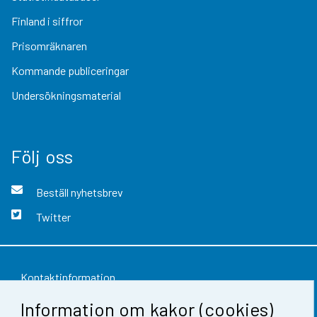
Finland i siffror
Prisomräknaren
Kommande publiceringar
Undersökningsmaterial
Följ oss
Beställ nyhetsbrev
Twitter
Kontaktinformation
Information om kakor (cookies)
Respons