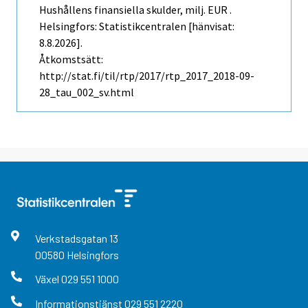
Hushållens finansiella skulder, milj. EUR .
Helsingfors: Statistikcentralen [hänvisat:
8.8.2026].
Åtkomstsätt:
http://stat.fi/til/rtp/2017/rtp_2017_2018-09-
28_tau_002_sv.html
Verkstadsgatan
13
00580
Helsingfors
Växel
029 551 1000
Informationstjänst
029 551 2220