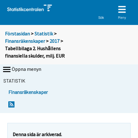
Meny
Sök
Förstasidan
>
Statistik
>
Finansräkenskaper
>
2017
>
Tabellbilaga 2. Hushållens
finansiella skulder, milj. EUR
Öppna menyn
STATISTIK
Finansräkenskaper
Denna sida är arkiverad.