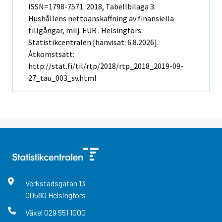
ISSN=1798-7571. 2018, Tabellbilaga 3.
Hushållens nettoanskaffning av finansiella
tillgångar, milj. EUR . Helsingfors:
Statistikcentralen [hänvisat: 6.8.2026].
Åtkomstsätt:
http://stat.fi/til/rtp/2018/rtp_2018_2019-09-
27_tau_003_sv.html
Verkstadsgatan
13
00580
Helsingfors
Växel
029 551 1000