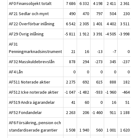
AF0 Finansobjekt totalt
7 686
6 332
4 198
2 411
2 361
-1 
AF21 Sedlar och mynt
490
470
797
504
230
AF22 Överförbar inlåning
6 542
2 305
1 401
4 402
3 511
3 
AF29 Övrig inlåning
-5 811
1 912
3 391
-4 505
-3 998
-3 
AF31
Penningmarknadsinstrument
21
16
-13
-7
0
AF32 Masskuldebrevslån
878
294
-273
345
-237
-
AF4 Lån
0
0
0
0
0
AF511 Noterade aktier
2 275
692
615
888
182
-1 
AF512 Icke noterade aktier
-1 047
-1 482
-933
-1 960
-464
-
AF519 Andra ägarandelar
41
60
0
16
51
AF52 Fondandelar
2 263
206
-1 460
911
1 188
1 
AF6 Försäkring, pension och
standardiserade garantier
1 508
1 940
560
1 001
1 620