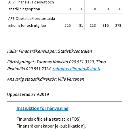
AF7 Finansiella derivat och
anställningsoption
0
0
0
0
0
AF8 Obetalda/förutbetalda
inkomster och utgifter
526
-81
113
816
278
Källa: Finansräkenskaper, Statistikcentralen
Förfrågningar: Tuomas Koivisto 029 551 3329, Timo
Ristimäki 029 551 2324,
rahoitus.tilinpito@stat.fi
Ansvarig statistikdirektör: Ville Vertanen
Uppdaterad 27.9.2019
Instruktion för hänvisning
:
Finlands officiella statistik (FOS):
Finansräkenskaper [e-publikation].