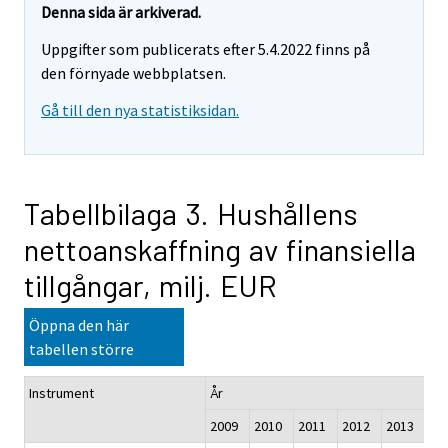
Denna sida är arkiverad.
Uppgifter som publicerats efter 5.4.2022 finns på
den förnyade webbplatsen.
Gå till den nya statistiksidan.
Tabellbilaga 3. Hushållens
nettoanskaffning av finansiella
tillgångar, milj. EUR
Öppna den här
tabellen större
Instrument
År
2009
2010
2011
2012
2013
20