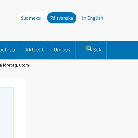
Suomeksi
På svenska
In English
och tjä
Aktuellt
Om oss
Sök
lla företag, utom