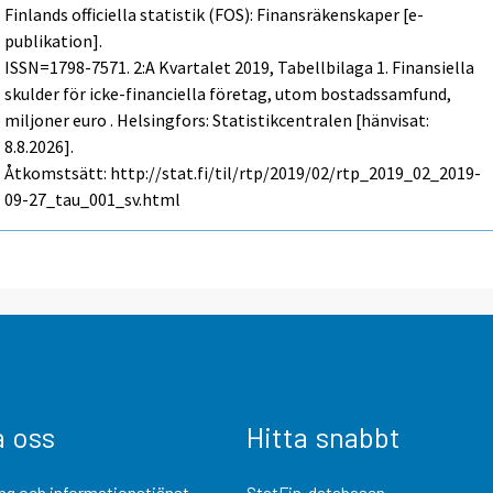
Finlands officiella statistik (FOS): Finansräkenskaper [e-
publikation].
ISSN=1798-7571.
2:a Kvartalet
2019, Tabellbilaga 1. Finansiella
skulder för icke-financiella företag, utom bostadssamfund,
miljoner euro . Helsingfors: Statistikcentralen [hänvisat:
8.8.2026].
Åtkomstsätt: http://stat.fi/til/rtp/2019/02/rtp_2019_02_2019-
09-27_tau_001_sv.html
a oss
Hitta snabbt
ng och informationstjänst
StatFin-databasen