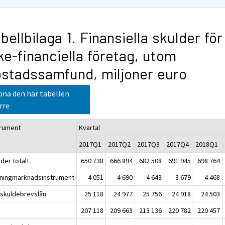
bellbilaga 1. Finansiella skulder för
ke-financiella företag, utom
stadssamfund, miljoner euro
na den här tabellen
rre
trument
Kvartal
2017Q1
2017Q2
2017Q3
2017Q4
2018Q1
der totalt
650 738
666 894
682 508
691 945
698 764
ningmarknadsinstrument
4 051
4 690
4 643
3 679
4 468
skuldebrevslån
25 118
24 977
25 756
24 918
24 503
207 118
209 663
213 136
220 782
220 457