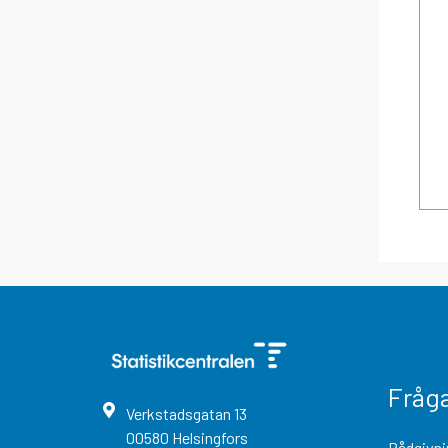
Fråg
Verkstadsgatan
13
00580
Helsingfors
Rådgivni