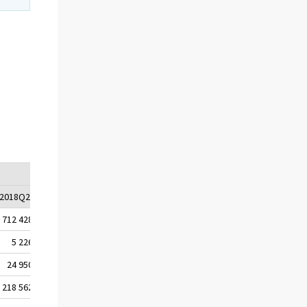
2018Q2
2018Q3
2018Q4
2019Q1
2019Q2
712 428
719 662
694 953
726 199
721 757
5 226
5 178
4 014
5 058
5 415
24 950
24 300
24 138
26 893
26 337
218 562
218 641
213 044
215 764
214 232