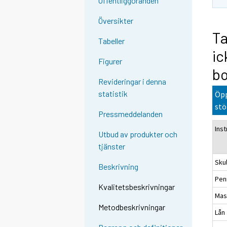
Offentliggöranden
Översikter
Ta
Tabeller
ic
Figurer
bo
Revideringar i denna
statistik
Öpp
stö
Pressmeddelanden
Ins
Utbud av produkter och
tjänster
Skul
Beskrivning
Pen
Kvalitetsbeskrivningar
Mas
Metodbeskrivningar
Lån