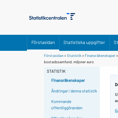
Förstasidan
Statistiska uppgifter
St
Förstasidan
>
Statistik
>
Finansräkenskaper
bostadssamfund, miljoner euro
STATISTIK
Finansräkenskaper
D
Ändringar i denna statistik
U
w
Kommande
offentliggöranden
G