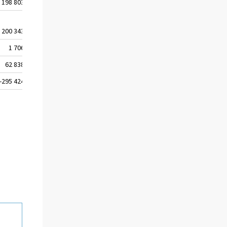
198 803
200 821
174 261
193 828
191 595
200 343
206 369
208 909
210 956
210 321
1 706
1 375
1 926
2 056
2 198
62 838
62 978
68 661
71 644
71 659
-295 424
-297 650
-268 881
-287 015
-291 692