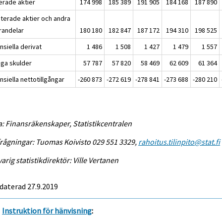
erade aktier
174 998
185 389
191 905
184 168
187 890
terade aktier och andra
randelar
180 180
182 847
187 172
194 310
198 525
nsiella derivat
1 486
1 508
1 427
1 479
1 557
iga skulder
57 787
57 820
58 469
62 609
61 364
nsiella nettotillgångar
-260 873
-272 619
-278 841
-273 688
-280 210
a: Finansräkenskaper, Statistikcentralen
rågningar: Tuomas Koivisto 029 551 3329,
rahoitus.tilinpito@stat.fi
arig statistikdirektör: Ville Vertanen
daterad 27.9.2019
Instruktion för hänvisning
: