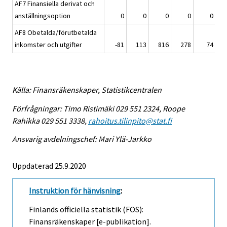
AF7 Finansiella derivat och
anställningsoption
0
0
0
0
0
AF8 Obetalda/förutbetalda
inkomster och utgifter
-81
113
816
278
74
Källa: Finansräkenskaper, Statistikcentralen
Förfrågningar: Timo Ristimäki 029 551 2324, Roope
Rahikka 029 551 3338,
rahoitus.tilinpito@stat.fi
Ansvarig avdelningschef: Mari Ylä-Jarkko
Uppdaterad 25.9.2020
Instruktion för hänvisning
:
Finlands officiella statistik (FOS):
Finansräkenskaper [e-publikation].