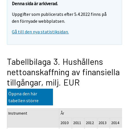
Denna sida är arkiverad.
Uppgifter som publicerats efter 5.4.2022 finns på
den förnyade webbplatsen.
Gå till den nya statistiksidan.
Tabellbilaga 3. Hushållens
nettoanskaffning av finansiella
tillgångar, milj. EUR
Öppna den här
tabellen större
Instrument
År
2010
2011
2012
2013
2014
20