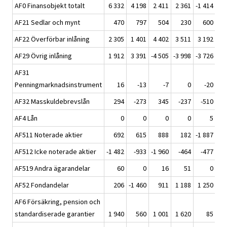
AF0 Finansobjekt totalt
6 332
4 198
2 411
2 361
-1 414
1 
AF21 Sedlar och mynt
470
797
504
230
600
1 
AF22 Överförbar inlåning
2 305
1 401
4 402
3 511
3 192
3 
AF29 Övrig inlåning
1 912
3 391
-4 505
-3 998
-3 726
-2 
AF31
Penningmarknadsinstrument
16
-13
-7
0
-20
AF32 Masskuldebrevslån
294
-273
345
-237
-510
-
AF4 Lån
0
0
0
0
5
AF511 Noterade aktier
692
615
888
182
-1 887
-
AF512 Icke noterade aktier
-1 482
-933
-1 960
-464
-477
AF519 Andra ägarandelar
60
0
16
51
0
AF52 Fondandelar
206
-1 460
911
1 188
1 250
AF6 Försäkring, pension och
standardiserade garantier
1 940
560
1 001
1 620
85