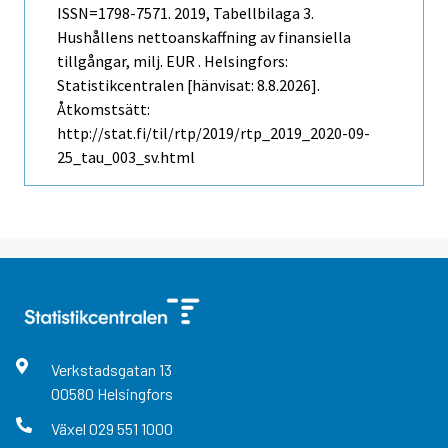
ISSN=1798-7571. 2019, Tabellbilaga 3.
Hushållens nettoanskaffning av finansiella
tillgångar, milj. EUR . Helsingfors:
Statistikcentralen [hänvisat: 8.8.2026].
Åtkomstsätt:
http://stat.fi/til/rtp/2019/rtp_2019_2020-09-
25_tau_003_sv.html
Verkstadsgatan
13
00580
Helsingfors
Växel
029 551 1000